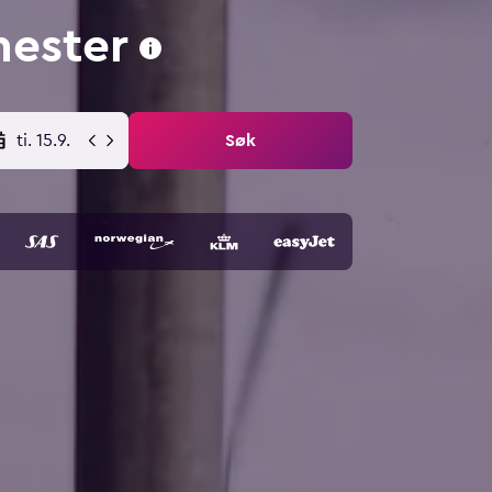
hester
ti. 15.9.
Søk