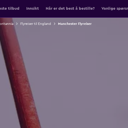
ste tilbud
Innsikt
Når er det best å bestille?
Vanlige spørs
rbritannia
Flyreiser til England
Manchester Flyreiser