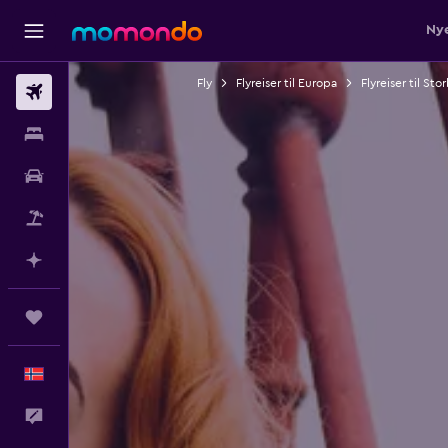
Nye
Fly
Flyreiser til Europa
Flyreiser til Sto
Fly
Overnattinger
Bil
Pakkereiser
Planlegg med AI
Reiser
Norsk
Tilbakemelding