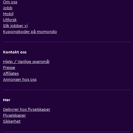
Om oss
Jobb
Mobil
Utforsk
Slik jobber vi
Kupongkoder på momondo
Kontakt oss
Hjelp / Vanlige spørsmål
Presse
Affiliates
Annonser hos oss
Mer
Gebyrer hos flyselskaper
Flyselskaper
Sikkerhet