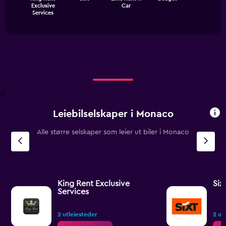
Exclusive
Car
chart
End
Services
of
has
interactive
1
chart
X
axis
displaying
categories.
Range:
4
0
categories.
The
Leiebilselskaper i Monaco
chart
has
Alle større selskaper som leier ut biler i Monaco
1
Y
axis
displaying
values.
Range:
King Rent Exclusive
Six
0
Services
to
2.4.
2 utleiesteder
2 ut