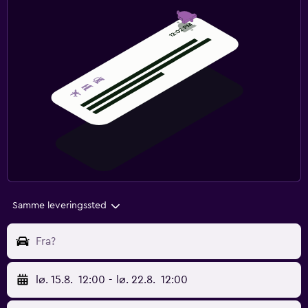
Samme leveringssted
Fra?
lø. 15.8.
12:00
-
lø. 22.8.
12:00