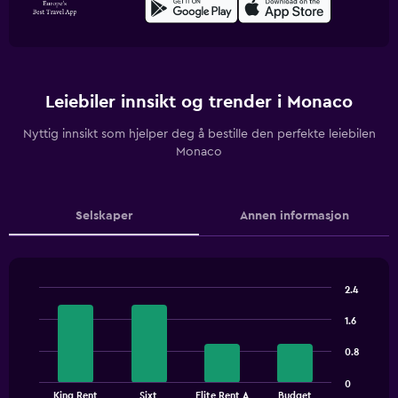
Leiebiler innsikt og trender i Monaco
Nyttig innsikt som hjelper deg å bestille den perfekte leiebilen
Monaco
Selskaper
Annen informasjon
2.4
Bar
Chart
graphic.
chart
1.6
with
4
0.8
bars.
0
The
King Rent
Sixt
Elite Rent A
Budget