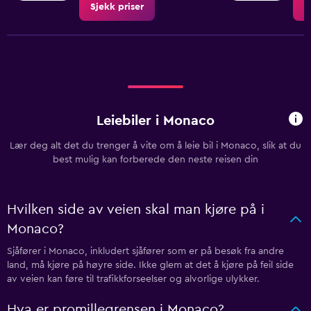
Sjekk priser
S
Leiebiler i Monaco
Lær deg alt det du trenger å vite om å leie bil i Monaco, slik at du
best mulig kan forberede den neste reisen din
Hvilken side av veien skal man kjøre på i
Monaco?
Sjåfører i Monaco, inkludert sjåfører som er på besøk fra andre
land, må kjøre på høyre side. Ikke glem at det å kjøre på feil side
av veien kan føre til trafikkforseelser og alvorlige ulykker.
Hva er promillegrensen i Monaco?