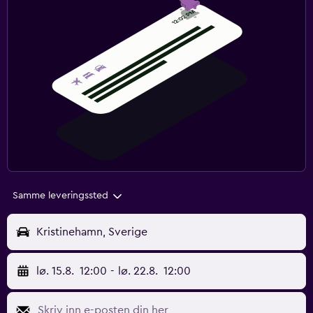
Samme leveringssted
Kristinehamn, Sverige
lø. 15.8.
12:00
-
lø. 22.8.
12:00