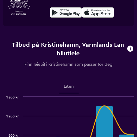
Tilbud på Kristinehamn, Varmlands Lan
bilutleie
Finn leiebil i Kristinehamn som passer for deg
Liten
1 800 kr
Combination
Chart
graphic.
chart
with
1 200 kr
2
data
series.
600 kr