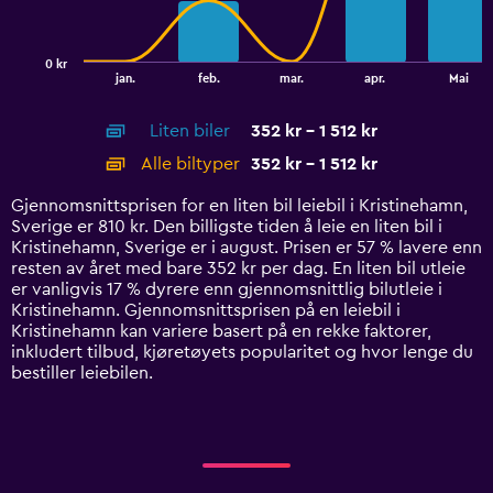
The
chart
has
0 kr
1
End
jan.
feb.
mar.
apr.
Mai
of
X
interactive
axis
chart
Liten biler
352 kr - 1 512 kr
displaying
categories.
Alle biltyper
352 kr - 1 512 kr
Range:
14
Gjennomsnittsprisen for en liten bil leiebil i Kristinehamn,
categories.
Sverige er 810 kr. Den billigste tiden å leie en liten bil i
The
Kristinehamn, Sverige er i august. Prisen er 57 % lavere enn
chart
resten av året med bare 352 kr per dag. En liten bil utleie
has
er vanligvis 17 % dyrere enn gjennomsnittlig bilutleie i
1
Kristinehamn. Gjennomsnittsprisen på en leiebil i
Y
Kristinehamn kan variere basert på en rekke faktorer,
axis
inkludert tilbud, kjøretøyets popularitet og hvor lenge du
displaying
bestiller leiebilen.
values.
Range:
0
to
1800.