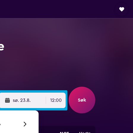
e
Søk
sø. 23.8.
12:00
6