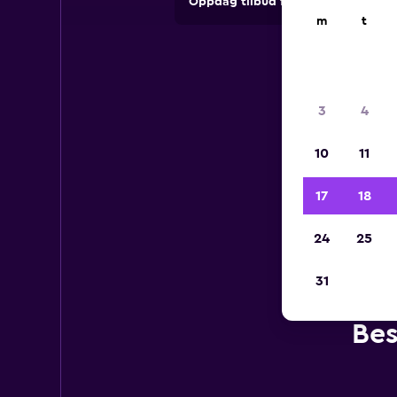
Oppdag tilbud fra utleieselskape
m
t
3
4
10
11
17
18
24
25
31
Bes