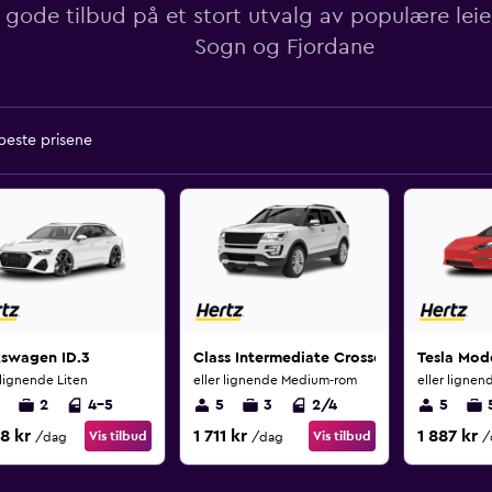
 gode tilbud på et stort utvalg av populære leiebi
Sogn og Fjordane
 beste prisene
kswagen ID.3
Class Intermediate Crossover
Tesla Mod
 lignende Liten
eller lignende Medium-rom
eller lignen
2
4-5
5
3
2/4
5
8 kr
1 711 kr
1 887 kr
Vis tilbud
Vis tilbud
/dag
/dag
/