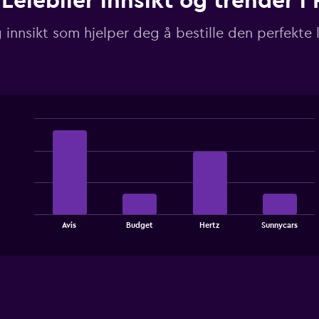
Leiebiler innsikt og trender i 
 innsikt som hjelper deg å bestille den perfekte l
Bar
Chart
graphic.
chart
with
4
bars.
The
chart
End
Avis
Budget
Hertz
Sunnycars
of
has
interactive
1
chart
X
axis
displaying
categories.
Range: