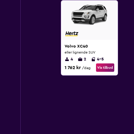
Volvo XC40
eller lignende SUV
4
2
4-5
1 762 kr
Vis tilbud
/dag