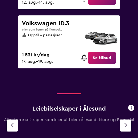
12. aug.–14. aug.
Volkswagen ID.3
eller som ligner på Kompakt
Opptil 4 passasjerer
1 531 kr/dag
Se tilbud
17. aug.–19. aug.
Leiebilselskaper i Ålesund
Alle større selskaper som leier ut biler i Ålesund, Møre og Romsdal