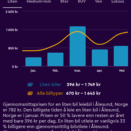
values.
Liten
Medium-rom
Stor
SUV
Van
Luksus
Range:
0
2 400 kr
Combination
to
Chart
graphic.
chart
900.
with
1 600 kr
2
data
series.
800 kr
The
chart
has
0 kr
1
End
jan.
feb.
mar.
apr.
Mai
of
X
interactive
axis
chart
Liten biler
396 kr - 1 749 kr
displaying
categories.
Alle biltyper
670 kr - 1 643 kr
Range:
14
Gjennomsnittsprisen for en liten bil leiebil i Ålesund, Norge
categories.
er 782 kr. Den billigste tiden å leie en liten bil i Ålesund,
The
Norge er i januar. Prisen er 50 % lavere enn resten av året
chart
med bare 396 kr per dag. En liten bil utleie er vanligvis 33
has
% billigere enn gjennomsnittlig bilutleie i Ålesund.
1