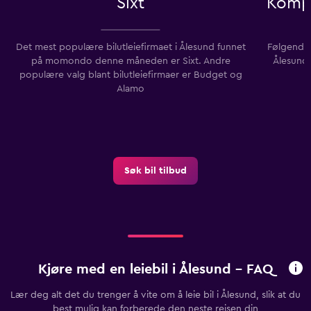
Sixt
Kompa
Det mest populære bilutleiefirmaet i Ålesund funnet
Følgende b
på momondo denne måneden er Sixt. Andre
Ålesund 
populære valg blant bilutleiefirmaer er Budget og
Alamo
Søk bil tilbud
Kjøre med en leiebil i Ålesund - FAQ
Lær deg alt det du trenger å vite om å leie bil i Ålesund, slik at du
best mulig kan forberede den neste reisen din