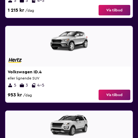
5
5
4-5
1 215 kr
Vis tilbud
/dag
Volkswagen ID.4
eller lignende SUV
5
3
4-5
953 kr
Vis tilbud
/dag