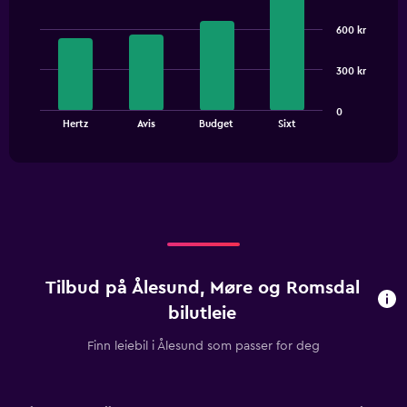
Bar
Chart
graphic.
chart
600 kr
with
4
bars.
300 kr
The
0
chart
End
Hertz
Avis
Budget
Sixt
of
has
interactive
1
chart
X
axis
displaying
categories.
Range:
4
categories.
Tilbud på Ålesund, Møre og Romsdal
The
chart
bilutleie
has
1
Finn leiebil i Ålesund som passer for deg
Y
axis
displaying