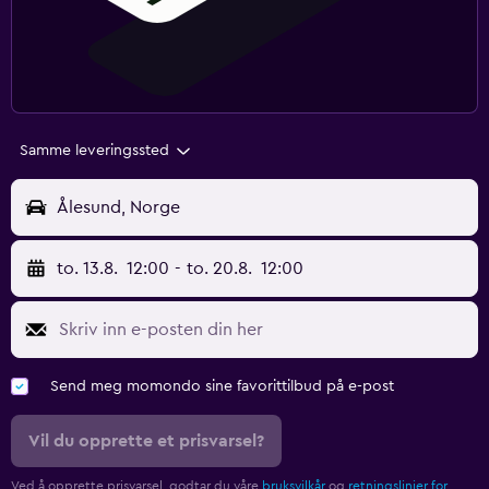
Samme leveringssted
Ålesund, Norge
to. 13.8.
12:00
-
to. 20.8.
12:00
Send meg momondo sine favorittilbud på e-post
Vil du opprette et prisvarsel?
Ved å opprette prisvarsel, godtar du våre
bruksvilkår
og
retningslinjer for