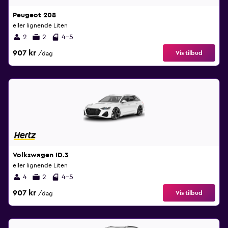
Peugeot 208
eller lignende Liten
2
2
4-5
907 kr
Vis tilbud
/dag
Volkswagen ID.3
eller lignende Liten
4
2
4-5
907 kr
Vis tilbud
/dag