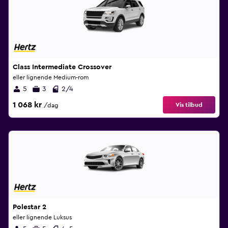
Class Intermediate Crossover
eller lignende Medium-rom
5
3
2/4
1 068 kr
Vis tilbud
/dag
Polestar 2
eller lignende Luksus