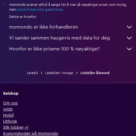
momondo prøver alltid å sørge for å vise så nøyaktige priser som mulig,
*
men
prisene kan ikke garanteres
.
Dette er hvorfor:
momondo er ikke forhandleren
Vi samler sammen haugevis med data for deg
Hvorfor er ikke prisene 100 % nøyaktige?
Leiebil
Leiebiler i Norge
Leiebiler Ålesund
Selskap
Om oss
Jobb
Mobil
Utforsk
Slik jobber vi
Kupongkoder på momondo