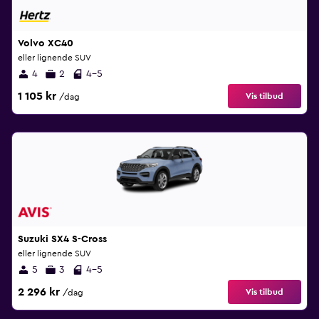
Volvo XC40
eller lignende SUV
4
2
4-5
1 105 kr
Vis tilbud
/dag
Suzuki SX4 S-Cross
eller lignende SUV
5
3
4-5
2 296 kr
Vis tilbud
/dag