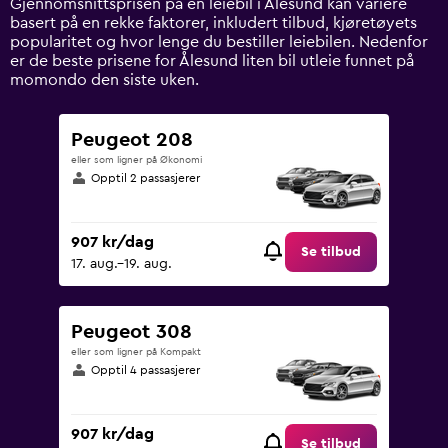
Gjennomsnittsprisen på en leiebil i Ålesund kan variere
Y
basert på en rekke faktorer, inkludert tilbud, kjøretøyets
axis
popularitet og hvor lenge du bestiller leiebilen. Nedenfor
displaying
er de beste prisene for Ålesund liten bil utleie funnet på
values.
momondo den siste uken.
Range:
0
to
Peugeot 208
2400.
eller som ligner på Økonomi
Opptil 2 passasjerer
907 kr/dag
Se tilbud
17. aug.–19. aug.
Peugeot 308
eller som ligner på Kompakt
Opptil 4 passasjerer
907 kr/dag
Se tilbud