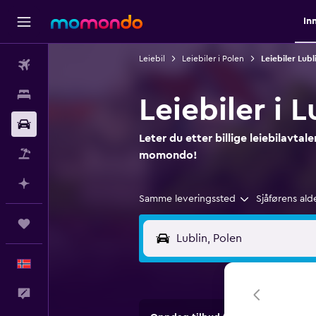
In
Leiebil
Leiebiler i Polen
Leiebiler Lubl
Fly
Overnattinger
Leiebiler i 
Bil
Leter du etter billige leiebilavtale
Pakkereiser
momondo!
Planlegg med AI
Samme leveringssted
Sjåførens ald
Reiser
Norsk
Tilbakemelding