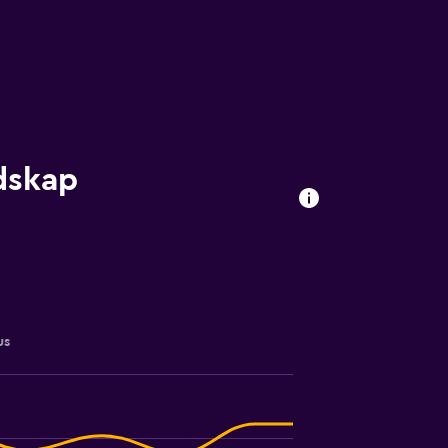
odskap
us