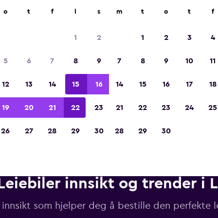
r på mer enn 70 000 steder med momondo.
o
t
f
l
s
m
t
o
t
f
1
2
1
2
3
4
Kåret til vinneren av Europas beste reiseap
5
6
7
8
9
7
8
9
10
11
2023
12
13
14
15
16
14
15
16
17
18
19
20
21
22
23
21
22
23
24
25
26
27
28
29
30
28
29
30
Leiebiler innsikt og trender i 
 innsikt som hjelper deg å bestille den perfekte l