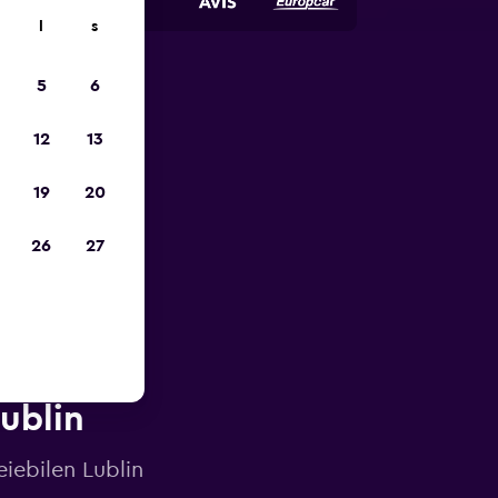
l
s
5
6
p
12
13
19
20
26
27
Lublin
eiebilen Lublin