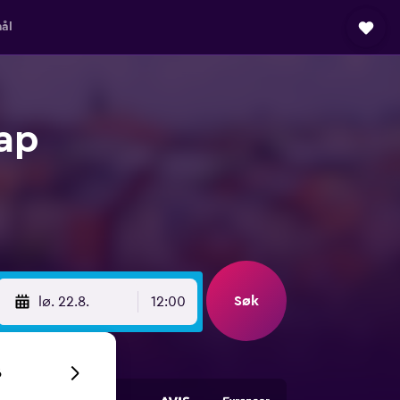
ål
kap
Søk
lø. 22.8.
12:00
6