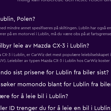
ublin, Polen?
Sjekk priser
med mindre annet spesifiseres på skiltingen. Lublin har også e
rer på en motorvei i Lublin, må du være obs på at fartsgrense
tilbyr leie av Mazda CX-3 i Lublin?
Sjekk priser
da CX-3 i Lublin, er CarWiz det mest populære leiebilselskapet 
UV). Leiebiler av typen Mazda CX-3 i Lublin hos CarWiz koster 
 sist prisene for Lublin fra biler sist?
søker momondo blant for Lublin fra bile
 for å leie bil i Lublin?
r ID trenger du for å leie en bil i Lublin