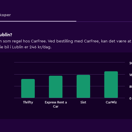
kaper
Lublin?
man som regel hos CarFree. Ved bestilling med CarFree, kan det være at du
 bil i Lublin er 246 kr/dag.
2
Bar
Chart
graphic.
chart
1
with
4
8
bars.
The
0
Thrifty
Express Rent a
Sixt
CarWiz
chart
End
Car
of
has
interactive
1
chart
X
axis