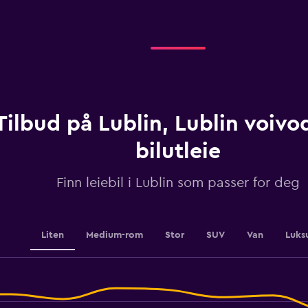
displaying
categories.
Range:
4
categories.
The
chart
has
1
Tilbud på Lublin, Lublin voiv
Y
axis
displaying
bilutleie
values.
Range:
Finn leiebil i Lublin som passer for deg
0
to
240.
Liten
Medium-rom
Stor
SUV
Van
Luks