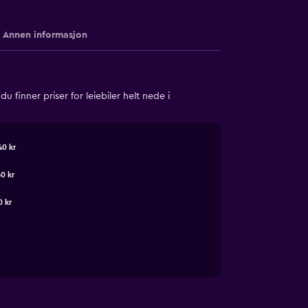
Annen informasjon
 finner priser for leiebiler helt nede i
40 kr
60 kr
0 kr