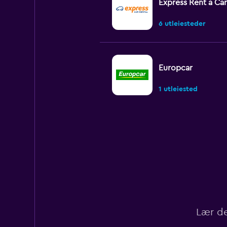
Express Rent a Car
6 utleiesteder
Europcar
1 utleiested
US Rent-a-car
1 utleiested
Carmas
Lær deg
1 utleiested