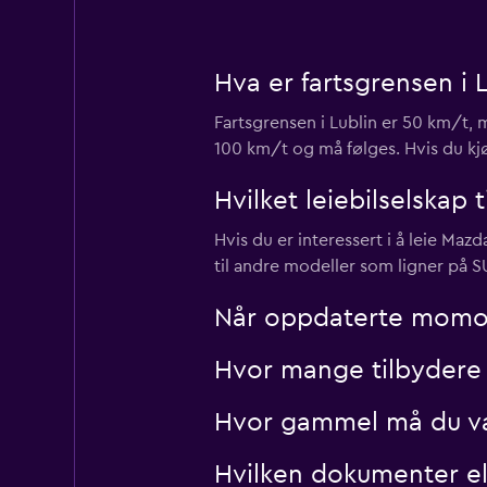
Hva er fartsgrensen i L
Car Net
Fartsgrensen i Lublin er 50 km/t, 
2 utleiesteder
100 km/t og må følges. Hvis du kjø
Hvilket leiebilselskap 
Right Cars
Hvis du er interessert i å leie Maz
til andre modeller som ligner på S
3 utleiesteder
Når oppdaterte momondo
Hvor mange tilbydere 
Hvor gammel må du være
Hvilken dokumenter elle