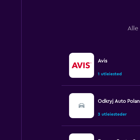
to
750.
Alle
Avis
1 utleiested
Odkryj Auto Pola
3 utleiesteder