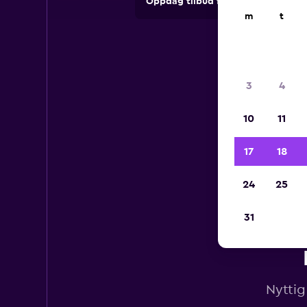
Oppdag tilbud fra utleieselskape
m
t
3
4
10
11
17
18
24
25
31
Nyttig