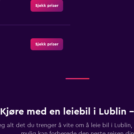
Sjekk priser
Sjekk priser
Sjekk priser
Kjøre med en leiebil i Lublin 
Sjekk priser
 alt det du trenger å vite om å leie bil i Lublin, 
mulig kan forberede den neste reisen din