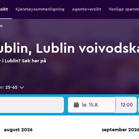
nsikt
Kjøretøysammenligning
Agentoversikt
Vanlige spørsm
in
Lublin, Lublin voivods
r i Lublin? Søk her på
er:
25–65
lø. 15.8.
12:00
august 2026
september 202