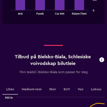
The
0
chart
End
Avis
Panek
Car Net
Kaizen Fleet
of
has
interactive
1
chart
X
axis
displaying
categories.
Range:
4
categories.
Tilbud på Bielsko-Biala, Schlesiske
The
chart
voivodskap bilutleie
has
1
Finn leiebil i Bielsko-Biala som passer for deg
Y
axis
displaying
values.
Liten
Medium-rom
Stor
SUV
Van
Luksus
Range:
0
900 kr
Combination
to
Chart
graphic.
chart