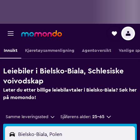
Innsikt
Kjøretøysammenligning
Agentoversikt
Vanlige s
Leiebiler i Bielsko-Biala, Schlesiske
voivodskap
Leter du etter billige leiebilavtaler i Bielsko-Biala? Søk her
på momondo!
Samme leveringssted
Sjåførens alder:
25–65
Bielsko-Biala, Polen