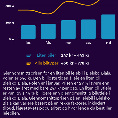
2.4.
with
600 kr
2
data
series.
300 kr
The
chart
has
0 kr
1
End
jan.
feb.
mar.
apr.
Mai
of
X
interactive
axis
chart
Liten biler
247 kr - 445 kr
displaying
categories.
Alle biltyper
450 kr - 778 kr
Range:
14
Gjennomsnittsprisen for en liten bil leiebil i Bielsko-Biala,
categories.
Polen er 346 kr. Den billigste tiden å leie en liten bil i
The
Bielsko-Biala, Polen er i januar. Prisen er 29 % lavere enn
chart
resten av året med bare 247 kr per dag. En liten bil utleie
has
er vanligvis 44 % billigere enn gjennomsnittlig bilutleie i
1
Bielsko-Biala. Gjennomsnittsprisen på en leiebil i Bielsko-
Y
Biala kan variere basert på en rekke faktorer, inkludert
axis
tilbud, kjøretøyets popularitet og hvor lenge du bestiller
displaying
leiebilen.
values.