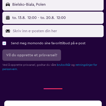
Bielsko-Biala, Polen
to. 13.8.
12:00
-
to. 20.8.
12:00
Send meg momondo sine favorittilbud på e-post
Vil du opprette et prisvarsel?
Ved å opprette prisvarsel, godtar du våre
bruksvilkår
og
retningslinjer for
personvern.