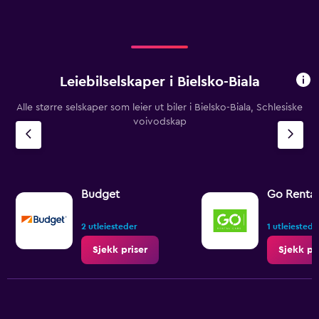
Range:
0
to
900.
Leiebilselskaper i Bielsko-Biala
Alle større selskaper som leier ut biler i Bielsko-Biala, Schlesiske
voivodskap
Budget
Go Rental
2 utleiesteder
1 utleiested
Sjekk priser
Sjekk pr