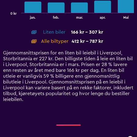
chart
has
0 kr
1
End
jan.
feb.
mar.
apr.
Mai
of
X
interactive
axis
chart
Liten biler
166 kr - 307 kr
displaying
categories.
Alle biltyper
412 kr - 787 kr
Range:
14
Gjennomsnittsprisen for en liten bil leiebil i Liverpool,
categories.
Storbritannia er 227 kr. Den billigste tiden å leie en liten bil
The
i Liverpool, Storbritannia er i mars. Prisen er 28 % lavere
chart
enn resten av året med bare 166 kr per dag. En liten bil
has
utleie er vanligvis 59 % billigere enn gjennomsnittlig
1
bilutleie i Liverpool. Gjennomsnittsprisen på en leiebil i
Y
Liverpool kan variere basert på en rekke faktorer, inkludert
axis
tilbud, kjøretøyets popularitet og hvor lenge du bestiller
displaying
leiebilen.
values.
Range:
0
to
900.