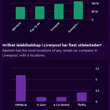
Bar
Chart
graphic.
160 kr
chart
with
4
80 kr
bars.
0
DRIVALIA
Europcar
Flex To Go
Enterpris…
The
chart
End
of
has
interactive
1
chart
X
Hvilket leiebilselskap i Liverpool har flest utleiesteder?
axis
Easirent has the most locations of any rental car company in
displaying
Liverpool, with 6 locations.
categories.
Range:
4
7.5
categories.
Bar
Chart
The
graphic.
chart
5
with
chart
4
has
bars.
1
2.5
Y
The
axis
0
chart
End
displaying
DRIVALIA
U-Save
A Car Rental
Thrifty
of
has
values.
interactive