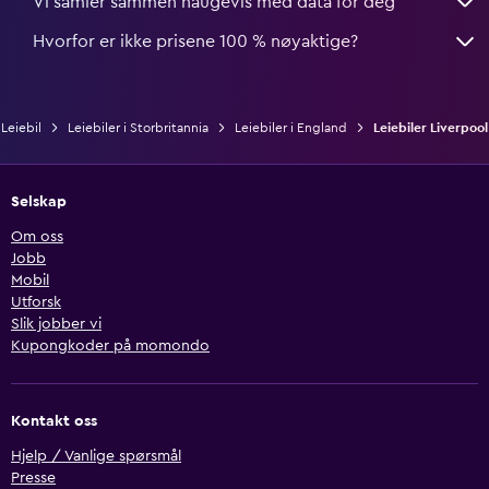
Vi samler sammen haugevis med data for deg
Hvorfor er ikke prisene 100 % nøyaktige?
Leiebil
Leiebiler i Storbritannia
Leiebiler i England
Leiebiler Liverpool
Selskap
Om oss
Jobb
Mobil
Utforsk
Slik jobber vi
Kupongkoder på momondo
Kontakt oss
Hjelp / Vanlige spørsmål
Presse