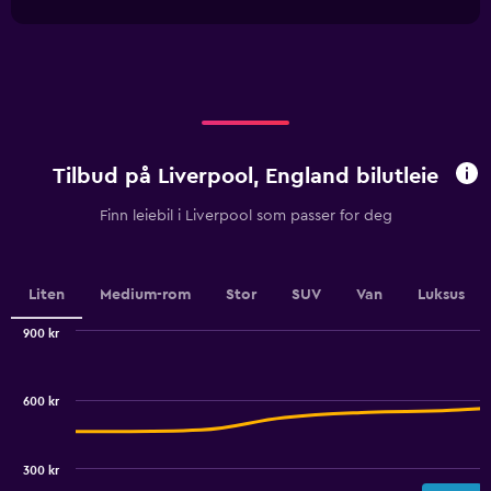
1
chart
Range:
X
0
axis
to
displaying
240.
categories.
Range:
4
categories.
Tilbud på Liverpool, England bilutleie
The
chart
Finn leiebil i Liverpool som passer for deg
has
1
Y
axis
Liten
Medium-rom
Stor
SUV
Van
Luksus
displaying
values.
900 kr
Range:
Combination
Chart
0
graphic.
chart
to
with
600 kr
2
7.5.
data
series.
300 kr
The