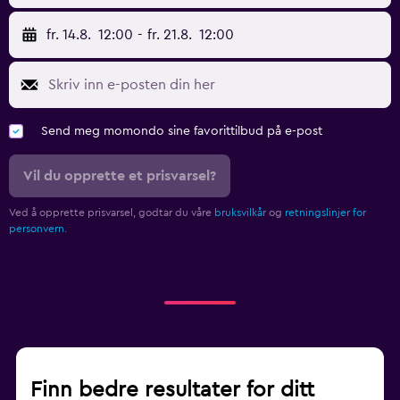
fr. 14.8.
12:00
-
fr. 21.8.
12:00
Send meg momondo sine favorittilbud på e-post
Vil du opprette et prisvarsel?
Ved å opprette prisvarsel, godtar du våre
bruksvilkår
og
retningslinjer for
personvern.
Finn bedre resultater for ditt