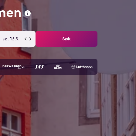
emen
sø. 13.9.
Søk