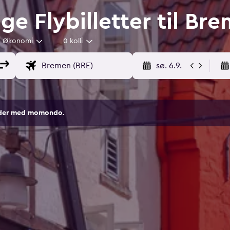
ige Flybilletter til Br
Økonomi
0 kolli
sø. 6.9.
sider med momondo.