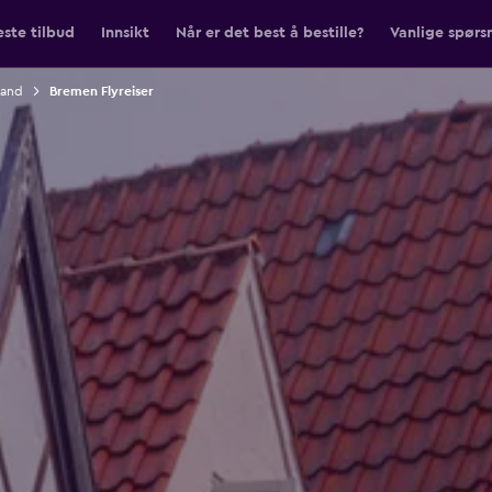
ste tilbud
Innsikt
Når er det best å bestille?
Vanlige spørs
kland
Bremen Flyreiser