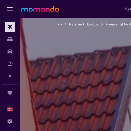
Nye
Fly
Flyreiser til Europa
Flyreiser til Tys
Fly
Overnattinger
Bil
Pakkereiser
Planlegg med AI
Reiser
Norsk
Tilbakemelding