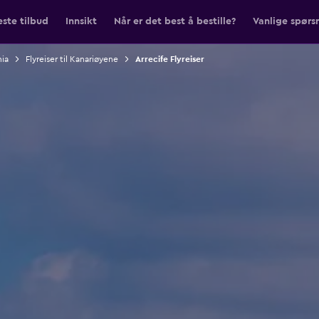
ste tilbud
Innsikt
Når er det best å bestille?
Vanlige spørs
nia
Flyreiser til Kanariøyene
Arrecife Flyreiser