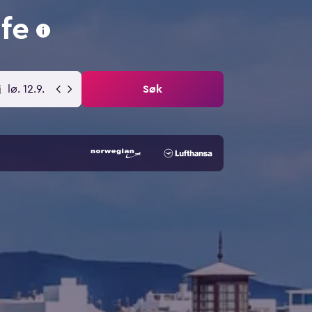
ife
lø. 12.9.
Søk