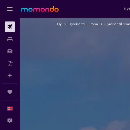
Nye
Fly
Flyreiser til Europa
Flyreiser til Spa
Fly
Overnattinger
Bil
Pakkereiser
Planlegg med AI
Reiser
Norsk
Tilbakemelding