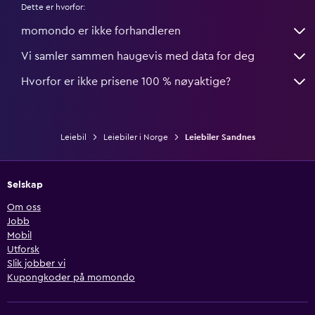
Dette er hvorfor:
momondo er ikke forhandleren
Vi samler sammen haugevis med data for deg
Hvorfor er ikke prisene 100 % nøyaktige?
Leiebil
Leiebiler i Norge
Leiebiler Sandnes
Selskap
Om oss
Jobb
Mobil
Utforsk
Slik jobber vi
Kupongkoder på momondo