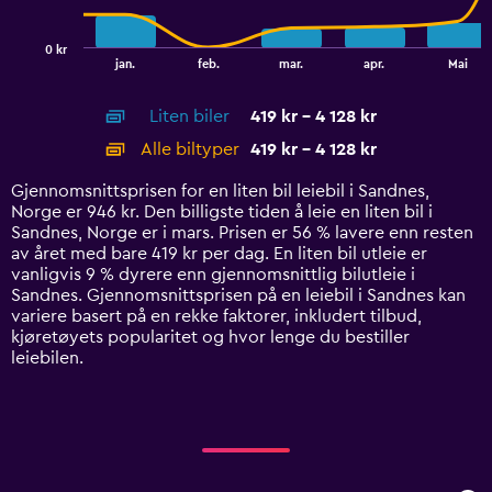
chart
has
0 kr
1
End
jan.
feb.
mar.
apr.
Mai
of
X
interactive
axis
chart
Liten biler
419 kr - 4 128 kr
displaying
categories.
Alle biltyper
419 kr - 4 128 kr
Range:
14
Gjennomsnittsprisen for en liten bil leiebil i Sandnes,
categories.
Norge er 946 kr. Den billigste tiden å leie en liten bil i
The
Sandnes, Norge er i mars. Prisen er 56 % lavere enn resten
chart
av året med bare 419 kr per dag. En liten bil utleie er
has
vanligvis 9 % dyrere enn gjennomsnittlig bilutleie i
1
Sandnes. Gjennomsnittsprisen på en leiebil i Sandnes kan
Y
variere basert på en rekke faktorer, inkludert tilbud,
axis
kjøretøyets popularitet og hvor lenge du bestiller
displaying
leiebilen.
values.
Range:
0
to
4500.