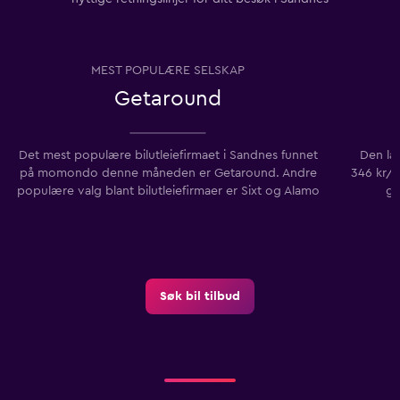
MEST POPULÆRE SELSKAP
Getaround
Det mest populære bilutleiefirmaet i Sandnes funnet
Den lav
på momondo denne måneden er Getaround. Andre
346 kr/d
populære valg blant bilutleiefirmaer er Sixt og Alamo
gj
Søk bil tilbud