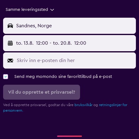
Samme leveringssted
Sandnes, Norge
to. 13.8.
12:00
-
to. 20.8.
12:00
Send meg momondo sine favorittilbud på e-post
Vil du opprette et prisvarsel?
Ved å opprette prisvarsel, godtar du våre
bruksvilkår
og
retningslinjer for
personvern.