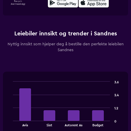
Leiebiler innsikt og trender i Sandnes
Nyttig innsikt som hjelper deg å bestille den perfekte leiebilen
Sandnes
3.6
Bar
Chart
graphic.
chart
2.4
with
4
bars.
1.2
The
0
chart
End
Avis
Sixt
Autorent As
Budget
of
has