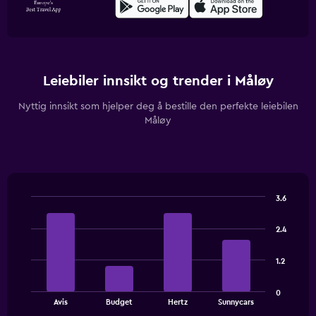
Leiebiler innsikt og trender i Måløy
Nyttig innsikt som hjelper deg å bestille den perfekte leiebilen
Måløy
3.6
Bar
Chart
graphic.
chart
2.4
with
4
bars.
1.2
The
0
chart
End
Avis
Budget
Hertz
Sunnycars
of
has