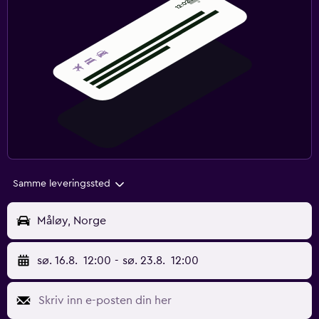
Samme leveringssted
Måløy, Norge
sø. 16.8.
12:00
-
sø. 23.8.
12:00