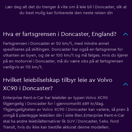
Lær deg alt det du trenger å vite om å leie bil i Doncaster, slik at
du best mulig kan forberede den neste reisen din
Hva er fartsgrensen i Doncaster, England?
Fartsgrensen i Doncaster er 50 km/t, med mindre annet
spesifiseres på skiltingen. Doncaster har også en fartsgrense for
utkanten av byen, og de er 100 km/t og må følges. Hvis du kjører
på en motorvei i Doncaster, må du være obs på at fartsgrensen
vanligvis er 115 km/t.
Hvilket leiebilselskap tilbyr leie av Volvo
XC90 i Doncaster?
Enterprise Rent-A-Car har leiebiler av typen Volvo XC90
tilgjengelig i Doncaster for i gjennomsnitt 689 kr/dag.
Tilgjengeligheten av Volvo XC90 i Doncaster kan variere, så prøv å
unngå å planlegge leiebilen din i siste liten.Enterprise Rent-A-Car
skal ha andre leiebilalternativer lik SUV i Doncaster, f.eks. Ford
Transit, hvis du ikke kan bestille akkurat denne modellen.