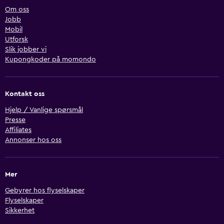
Om oss
Jobb
Mobil
Utforsk
Slik jobber vi
Kupongkoder på momondo
Kontakt oss
Hjelp / Vanlige spørsmål
Presse
Affiliates
Annonser hos oss
Mer
Gebyrer hos flyselskaper
Flyselskaper
Sikkerhet