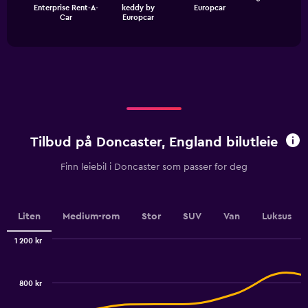
Enterprise Rent-A-
keddy by
Europcar
chart
End
Car
Europcar
of
has
interactive
1
chart
X
axis
displaying
categories.
Range:
3
categories.
Tilbud på Doncaster, England bilutleie
The
chart
Finn leiebil i Doncaster som passer for deg
has
1
Y
axis
Liten
Medium-rom
Stor
SUV
Van
Luksus
displaying
values.
1 200 kr
Range:
Combination
Chart
0
graphic.
chart
to
with
800 kr
2
300.
data