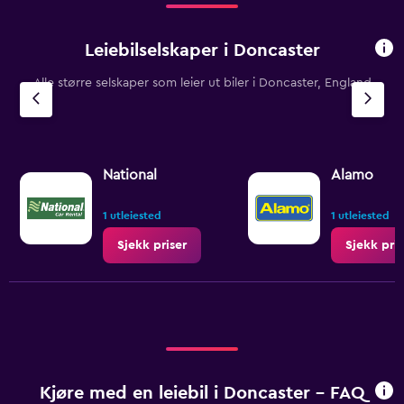
1200.
Leiebilselskaper i Doncaster
Alle større selskaper som leier ut biler i Doncaster, England
National
Alamo
1 utleiested
1 utleiested
Sjekk priser
Sjekk pris
Kjøre med en leiebil i Doncaster - FAQ