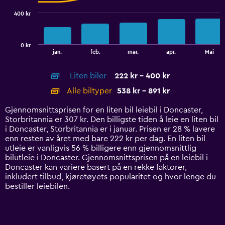
series.
400 kr
The
chart
has
0 kr
1
End
jan.
feb.
mar.
apr.
Mai
of
X
interactive
axis
chart
Liten biler
222 kr - 400 kr
displaying
categories.
Alle biltyper
538 kr - 891 kr
Range:
14
Gjennomsnittsprisen for en liten bil leiebil i Doncaster,
categories.
Storbritannia er 307 kr. Den billigste tiden å leie en liten bil
The
i Doncaster, Storbritannia er i januar. Prisen er 28 % lavere
chart
enn resten av året med bare 222 kr per dag. En liten bil
has
utleie er vanligvis 56 % billigere enn gjennomsnittlig
1
bilutleie i Doncaster. Gjennomsnittsprisen på en leiebil i
Y
Doncaster kan variere basert på en rekke faktorer,
axis
inkludert tilbud, kjøretøyets popularitet og hvor lenge du
displaying
bestiller leiebilen.
values.
Range:
0
to