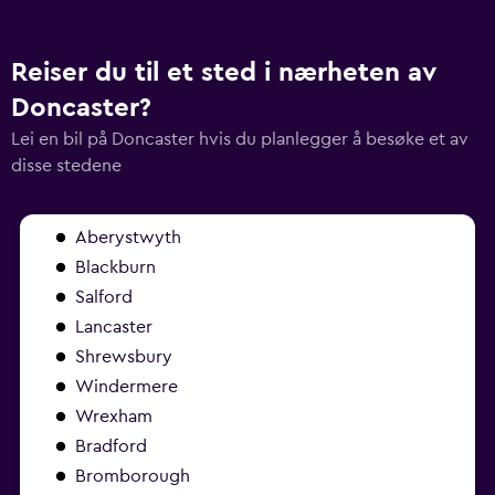
Reiser du til et sted i nærheten av
Doncaster?
Lei en bil på Doncaster hvis du planlegger å besøke et av
disse stedene
Aberystwyth
Blackburn
Salford
Lancaster
Shrewsbury
Windermere
Wrexham
Bradford
Bromborough