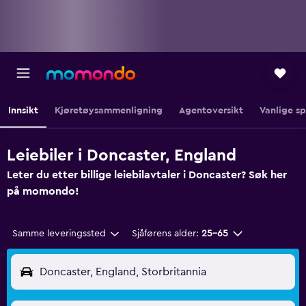
Innsikt
Kjøretøysammenligning
Agentoversikt
Vanlige s
Leiebiler i Doncaster, England
Leter du etter billige leiebilavtaler i Doncaster? Søk her
på momondo!
Samme leveringssted
Sjåførens alder:
25–65
Doncaster, England, Storbritannia