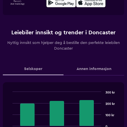
Leiebiler innsikt og trender i Doncaster
Nyttig innsikt som hjelper deg å bestille den perfekte leiebilen
Doncaster
Selskaper
Annen informasjon
300 kr
Bar
Chart
graphic.
chart
200 kr
with
3
100 kr
bars.
The
0