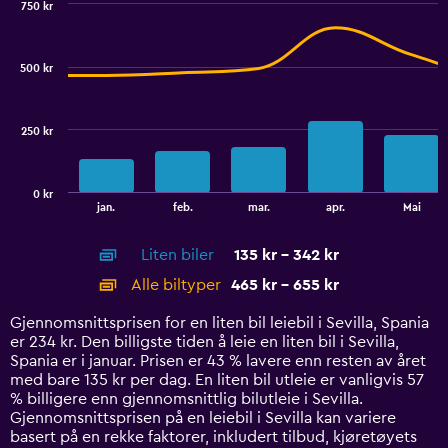
750 kr
Range:
Combination
Chart
0
graphic.
chart
to
with
500 kr
2
120.
data
series.
250 kr
The
chart
has
0 kr
1
End
jan.
feb.
mar.
apr.
Mai
of
X
interactive
axis
chart
Liten biler
135 kr - 342 kr
displaying
categories.
Alle biltyper
465 kr - 655 kr
Range:
14
Gjennomsnittsprisen for en liten bil leiebil i Sevilla, Spania
categories.
er 234 kr. Den billigste tiden å leie en liten bil i Sevilla,
The
Spania er i januar. Prisen er 43 % lavere enn resten av året
chart
med bare 135 kr per dag. En liten bil utleie er vanligvis 57
has
% billigere enn gjennomsnittlig bilutleie i Sevilla.
1
Gjennomsnittsprisen på en leiebil i Sevilla kan variere
Y
basert på en rekke faktorer, inkludert tilbud, kjøretøyets
axis