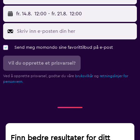
fr. 14.8.
12:00
-
fr. 21.8.
12:00
Send meg momondo sine favorittilbud på e-post
Vil du opprette et prisvarsel?
Ved å opprette prisvarsel, godtar du våre
bruksvilkår
og
retningslinjer for
personvern.
Finn bedre resultater for ditt