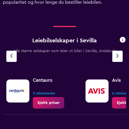
popularitet og hvor lenge du bestiller leiebilen.
displaying
values.
Range:
0
to
750.
Leiebilselskaper i Sevilla
Alle større selskaper som leier ut biler i Sevilla, Andalusia
Centauro
Avis
3 utleiesteder
2 utleiest
Sjekk priser
Sjekk 