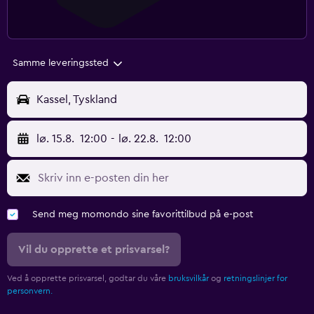
Samme leveringssted
Kassel, Tyskland
lø. 15.8.
12:00
-
lø. 22.8.
12:00
Send meg momondo sine favorittilbud på e-post
Vil du opprette et prisvarsel?
Ved å opprette prisvarsel, godtar du våre
bruksvilkår
og
retningslinjer for
personvern.