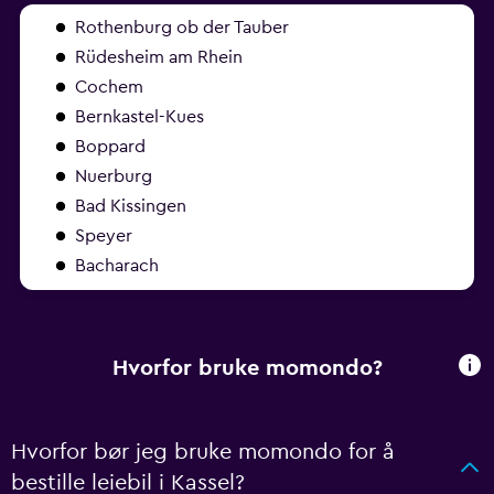
Rothenburg ob der Tauber
Rüdesheim am Rhein
Cochem
Bernkastel-Kues
Boppard
Nuerburg
Bad Kissingen
Speyer
Bacharach
Hvorfor bruke momondo?
Hvorfor bør jeg bruke momondo for å
bestille leiebil i Kassel?