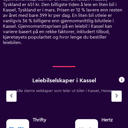
categories.
Tyskland er 451 kr. Den billigste tiden å leie en liten bil i
The
Kassel, Tyskland er i mars. Prisen er 12 % lavere enn resten
chart
av året med bare 399 kr per dag. En liten bil utleie er
has
vanligvis 36 % billigere enn gjennomsnittlig bilutleie i
1
Kassel. Gjennomsnittsprisen på en leiebil i Kassel kan
Y
variere basert på en rekke faktorer, inkludert tilbud,
axis
kjøretøyets popularitet og hvor lenge du bestiller
displaying
leiebilen.
values.
Range:
0
to
1200.
Leiebilselskaper i Kassel
Alle større selskaper som leier ut biler i Kassel, Hesse
Thrifty
Hertz