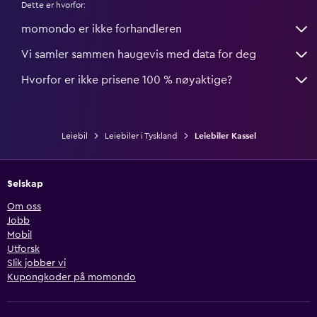
Dette er hvorfor:
momondo er ikke forhandleren
Vi samler sammen haugevis med data for deg
Hvorfor er ikke prisene 100 % nøyaktige?
Leiebil
Leiebiler i Tyskland
Leiebiler Kassel
Selskap
Om oss
Jobb
Mobil
Utforsk
Slik jobber vi
Kupongkoder på momondo