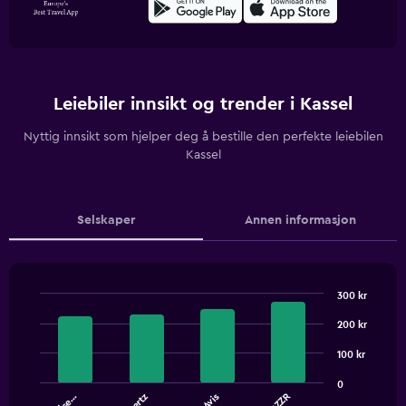
Leiebiler innsikt og trender i Kassel
Nyttig innsikt som hjelper deg å bestille den perfekte leiebilen
Kassel
Selskaper
Annen informasjon
300 kr
Bar
Chart
graphic.
200 kr
chart
with
4
100 kr
bars.
0
Hertz
Avis
FLIZZR
The