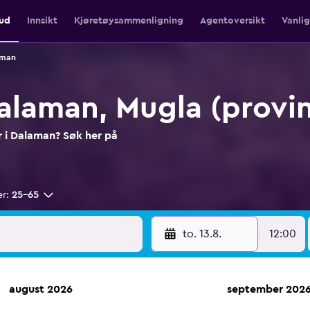
bud
Innsikt
Kjøretøysammenligning
Agentoversikt
Vanli
aman
Dalaman, Mugla (provi
er i Dalaman? Søk her på
er:
25–65
to. 13.8.
12:00
august 2026
september 202