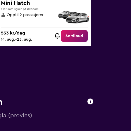
Mini Hatch
eller som ligner på Økonomi
Opptil 2 passasjerer
533 kr/dag
Se tilbud
14. aug.–23. aug.
n
gla (provins)