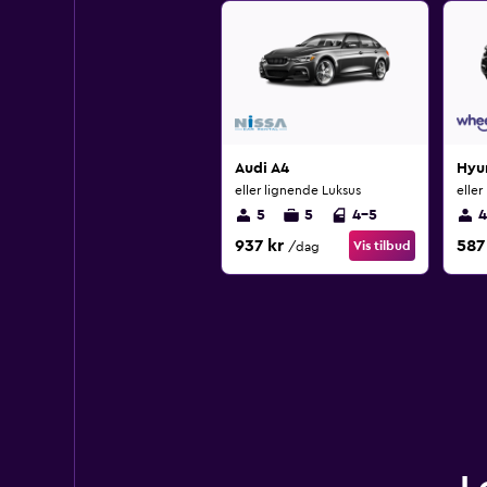
Audi A4
Hyu
eller lignende Luksus
elle
5
5
4-5
4
937 kr
587
Vis tilbud
/dag