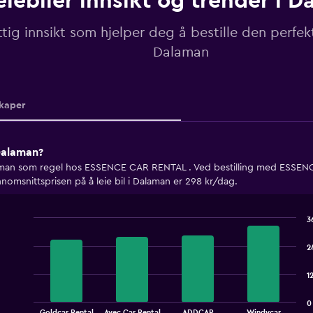
eiebiler innsikt og trender i 
tig innsikt som hjelper deg å bestille den perfekt
Dalaman
kaper
 Dalaman?
ner man som regel hos ESSENCE CAR RENTAL . Ved bestilling med ESSENC
nnomsnittsprisen på å leie bil i Dalaman er 298 kr/dag.
3
Bar
Chart
graphic.
chart
2
with
4
1
bars.
The
0
Goldcar Rental
Avec Car Rental
ADDCAR
Windycar