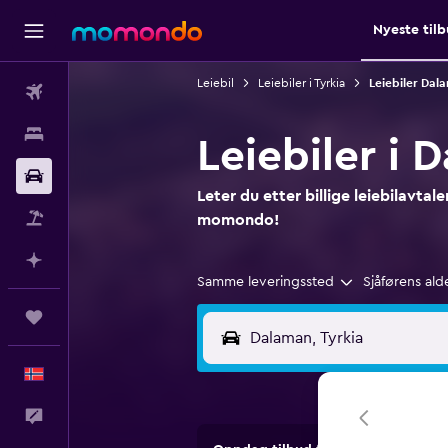
Nyeste til
Leiebil
Leiebiler i Tyrkia
Leiebiler Dal
Fly
Overnattinger
Leiebiler i 
Bil
Leter du etter billige leiebilavtal
Pakkereiser
momondo!
Planlegg med AI
Samme leveringssted
Sjåførens ald
Reiser
Norsk
Tilbakemelding