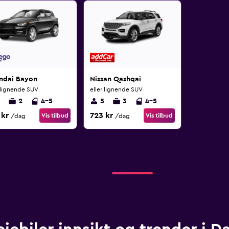
ndai Bayon
Nissan Qashqai
r lignende SUV
eller lignende SUV
2
4-5
5
3
4-5
 kr
723 kr
Vis tilbud
Vis tilbud
/dag
/dag