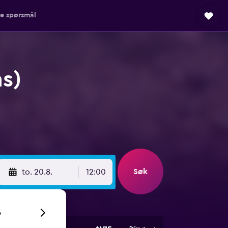
ge spørsmål
ns)
Søk
to. 20.8.
12:00
6