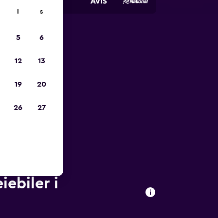
l
s
5
6
p
12
13
19
20
26
27
iebiler i
)