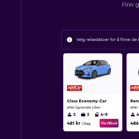
Finn g
Velg reisedatoer for å finne de
Class Economy Car
Ren
eller lignende Liten
eller
2
2
4-5
4
481 kr
486
Vis tilbud
/dag