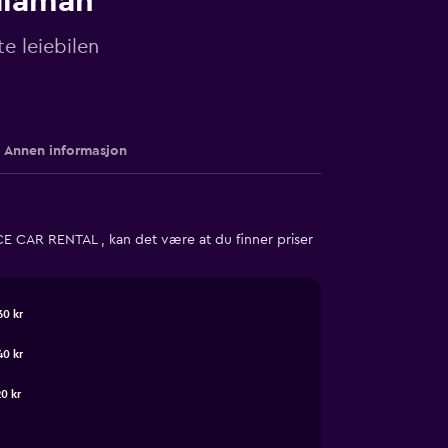
Dalaman
e leiebilen
Annen informasjon
E CAR RENTAL , kan det være at du finner priser
60 kr
40 kr
20 kr