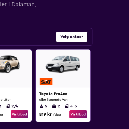
ler i Dalaman,
Velg datoer
a
Toyota ProAce
de Liten
eller lignende Van
2
2/4
5
2
4-5
819 kr
Vis tilbud
Vis tilbud
ag
/dag