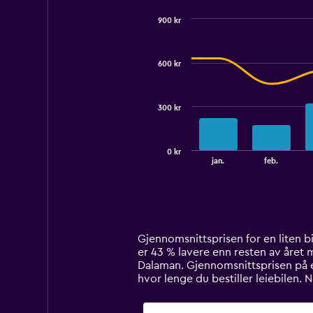
900 kr
Combination
Chart
graphic.
chart
with
600 kr
2
data
series.
300 kr
The
chart
has
0 kr
1
End
jan.
feb.
of
X
interactive
axis
chart
displaying
categories.
Range:
14
Gjennomsnittsprisen for en liten bil 
categories.
er 43 % lavere enn resten av året me
The
Dalaman. Gjennomsnittsprisen på en
chart
hvor lenge du bestiller leiebilen.
has
1