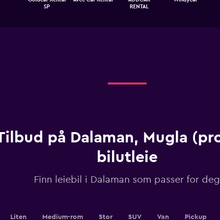
chart
End
SP
RENTAL
of
has
interactive
1
chart
X
axis
displaying
categories.
Range:
4
categories.
The
chart
has
1
Tilbud på Dalaman, Mugla (pro
Y
axis
displaying
bilutleie
values.
Range:
Finn leiebil i Dalaman som passer for deg
0
to
360.
Liten
Medium-rom
Stor
SUV
Van
Pickup