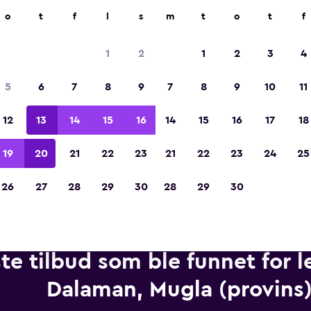
r på mer enn 70 000 steder med momondo.
o
t
f
l
s
m
t
o
t
f
1
2
1
2
3
4
Kåret til vinneren av Europas beste reiseap
5
6
7
8
9
7
8
9
10
11
2023
12
13
14
15
16
14
15
16
17
18
19
20
21
22
23
21
22
23
24
25
26
27
28
29
30
28
29
30
te tilbud som ble funnet for le
Dalaman, Mugla (provins