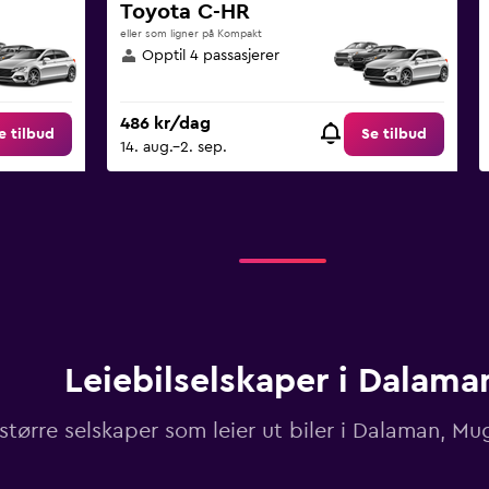
Toyota C-HR
eller som ligner på Kompakt
Opptil 4 passasjerer
486 kr/dag
e tilbud
Se tilbud
14. aug.–2. sep.
Leiebilselskaper i Dalama
 større selskaper som leier ut biler i Dalaman, Mu