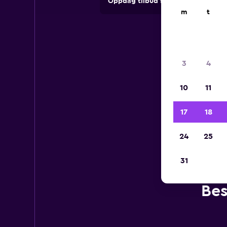
Oppdag tilbud fra utleieselskape
m
t
3
4
10
11
17
18
24
25
31
Bes