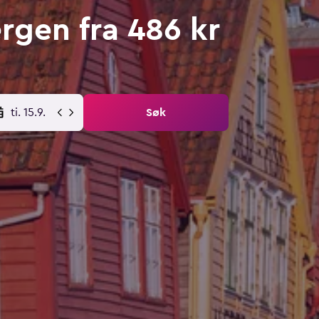
ergen fra
486 kr
ti. 15.9.
Søk