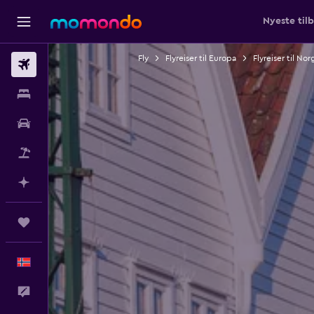
Nyeste til
Fly
Flyreiser til Europa
Flyreiser til Nor
Fly
Overnattinger
Bil
Pakkereiser
Planlegg med AI
Reiser
Norsk
Tilbakemelding