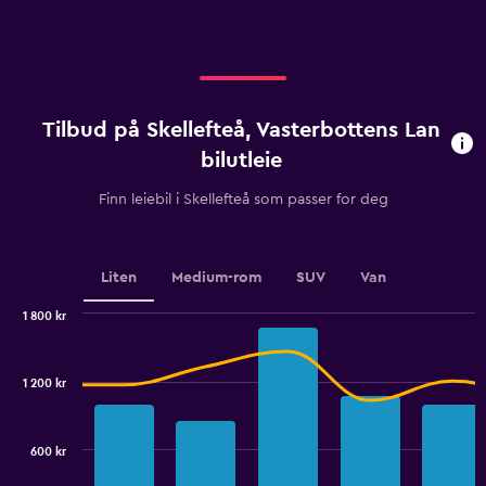
axis
displaying
displaying
values.
categories.
Range:
Range:
0
4
to
categories.
900.
Tilbud på Skellefteå, Vasterbottens Lan
The
chart
bilutleie
has
1
Finn leiebil i Skellefteå som passer for deg
Y
axis
displaying
values.
Liten
Medium-rom
SUV
Van
Range:
0
1 800 kr
Combination
to
Chart
graphic.
chart
2.4.
with
1 200 kr
2
data
series.
600 kr
The
chart