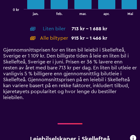
has
0 kr
1
End
jan.
feb.
mar.
apr.
Mai
of
X
interactive
axis
chart
Liten biler
713 kr - 1 688 kr
displaying
categories.
Alle biltyper
915 kr - 1 466 kr
Range:
14
Gjennomsnittsprisen for en liten bil leiebil i Skellefteå,
categories.
Sverige er 1 109 kr. Den billigste tiden å leie en liten bil i
The
Skellefteå, Sverige er i juni. Prisen er 36 % lavere enn
chart
resten av året med bare 713 kr per dag. En liten bil utleie er
has
vanligvis 5 % billigere enn gjennomsnittlig bilutleie i
1
Skellefteå. Gjennomsnittsprisen på en leiebil i Skellefteå
Y
kan variere basert på en rekke faktorer, inkludert tilbud,
axis
kjøretøyets popularitet og hvor lenge du bestiller
displaying
leiebilen.
values.
Range:
0
to
1800.
Leiebilselskaper i Skellefteå