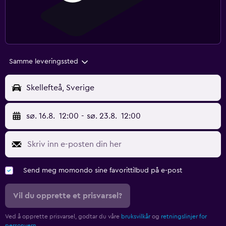
Samme leveringssted
Skellefteå, Sverige
sø. 16.8.
12:00
-
sø. 23.8.
12:00
Send meg momondo sine favorittilbud på e-post
Vil du opprette et prisvarsel?
Ved å opprette prisvarsel, godtar du våre
bruksvilkår
og
retningslinjer for
personvern.