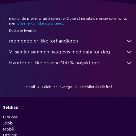
momondo prøver alltid å sørge for å vise så nøyaktige priser som mulig,
*
men
prisene kan ikke garanteres
.
Dette er hvorfor:
momondo er ikke forhandleren
Vi samler sammen haugevis med data for deg
Hvorfor er ikke prisene 100 % nøyaktige?
Leiebil
Leiebiler i Sverige
Leiebiler Skellefteå
Selskap
Om oss
Jobb
Mobil
Utforsk