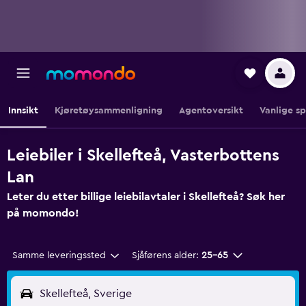
Innsikt
Kjøretøysammenligning
Agentoversikt
Vanlige s
Leiebiler i Skellefteå, Vasterbottens
Lan
Leter du etter billige leiebilavtaler i Skellefteå? Søk her
på momondo!
Samme leveringssted
Sjåførens alder:
25–65
Skellefteå, Sverige