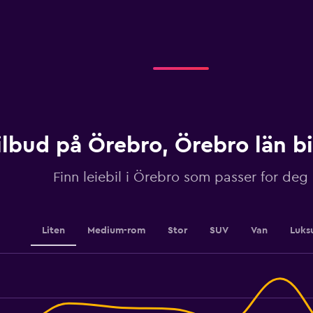
axis
displaying
categories.
Range:
3
categories.
The
chart
has
1
ilbud på Örebro, Örebro län bi
Y
axis
displaying
Finn leiebil i Örebro som passer for deg
values.
Range:
0
to
Liten
Medium-rom
Stor
SUV
Van
Luks
450.