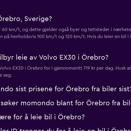
Örebro, Sverige?
Sjekk priser
r 60 km/t, og dette gjelder også byer og tettsteder i nærhet
n på henholdsvis 100 km/t og 120 km/t. Hvis du leier en bil
tilbyr leie av Volvo EX30 i Örebro?
Sjekk priser
v Volvo EX30 i Örebro for i gjennomsnitt 719 kr per dag. Husk at
e seg.
 sist prisene for Örebro fra biler sist
søker momondo blant for Örebro fra bil
e for å leie bil i Örebro?