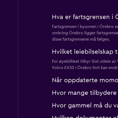
Hva er fartsgrensen i 
Europcar
Fartsgrensen i bysonen i Örebro e
3 utleiesteder
omkring Örebro ligger fartsgrense
disse fartsgrensene må følges.
GREEN MOTION
Hvilket leiebilselskap 
For øyeblikket tilbyr Sixt utleie a
1 utleiested
Volvo EX30 i Örebro fort kan endr
Når oppdaterte momondo
Hvor mange tilbydere 
Hvor gammel må du vær