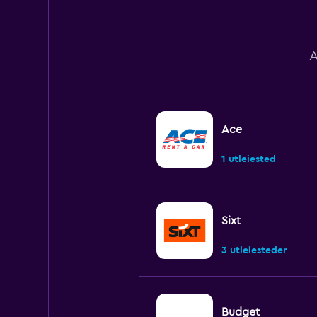
to
1500.
A
Ace
1 utleiested
Sixt
3 utleiesteder
Budget