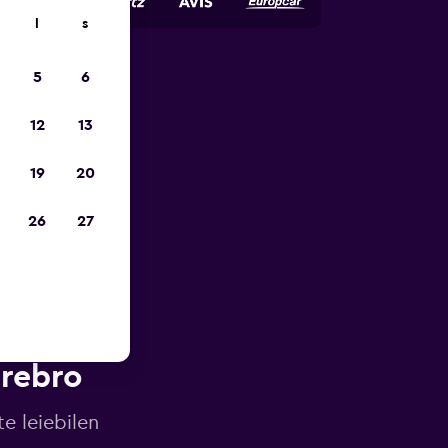
l
s
5
6
p
12
13
19
20
26
27
Örebro
e leiebilen