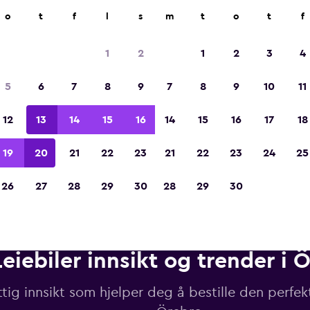
r på mer enn 70 000 steder med momondo.
o
t
f
l
s
m
t
o
t
f
1
2
1
2
3
4
Kåret til vinneren av Europas beste reiseap
5
6
7
8
9
7
8
9
10
11
2023
12
13
14
15
16
14
15
16
17
18
19
20
21
22
23
21
22
23
24
25
26
27
28
29
30
28
29
30
Leiebiler innsikt og trender i 
tig innsikt som hjelper deg å bestille den perfekt