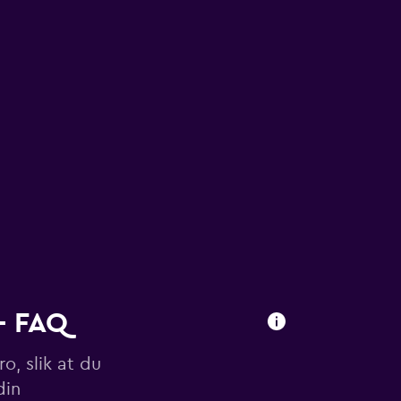
- FAQ
o, slik at du
din