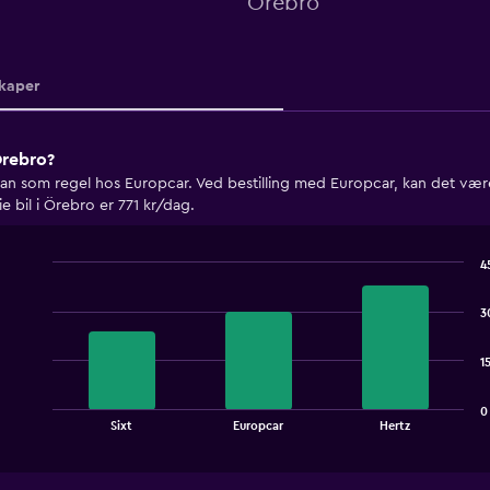
Örebro
kaper
 Örebro?
man som regel hos Europcar. Ved bestilling med Europcar, kan det være a
e bil i Örebro er 771 kr/dag.
4
Bar
Chart
graphic.
chart
3
with
3
bars.
1
The
0
chart
End
Sixt
Europcar
Hertz
of
has
interactive
1
chart
X