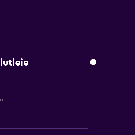
lutleie
us