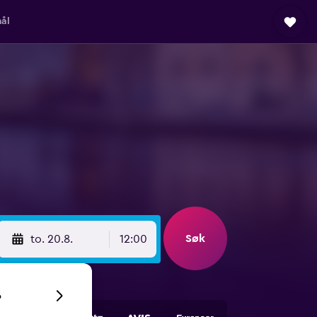
ål
Søk
to. 20.8.
12:00
6