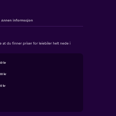
Annen informasjon
t du finner priser for leiebiler helt nede i
50 kr
00 kr
50 kr