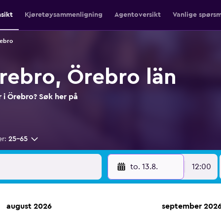
nsikt
Kjøretøysammenligning
Agentoversikt
Vanlige spørsm
rebro
Örebro, Örebro län
er i Örebro? Søk her på
er:
25–65
to. 13.8.
12:00
august 2026
september 202