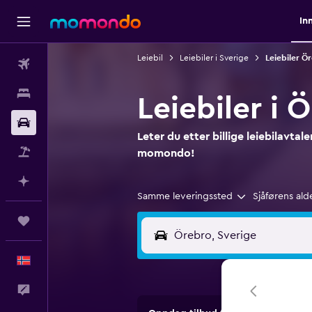
In
Leiebil
Leiebiler i Sverige
Leiebiler Ö
Fly
Overnattinger
Leiebiler i 
Bil
Leter du etter billige leiebilavtal
Pakkereiser
momondo!
Planlegg med AI
Samme leveringssted
Sjåførens ald
Reiser
Norsk
Tilbakemelding