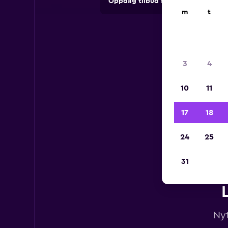
Oppdag tilbud fra utleieselskape
m
t
3
4
10
11
17
18
24
25
31
Nyt