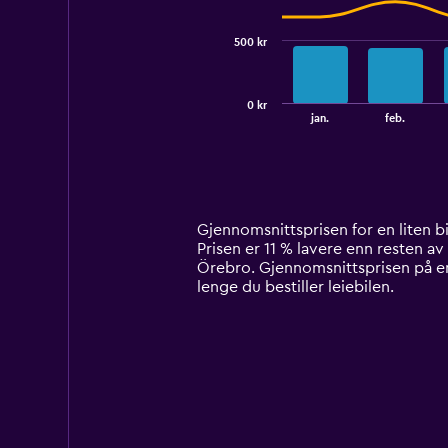
series.
500 kr
The
chart
has
0 kr
1
End
jan.
feb.
of
X
interactive
axis
chart
displaying
categories.
Range:
14
Gjennomsnittsprisen for en liten bil
categories.
Prisen er 11 % lavere enn resten av 
The
Örebro. Gjennomsnittsprisen på en 
chart
lenge du bestiller leiebilen.
has
1
Y
axis
displaying
values.
Range:
0