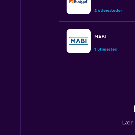
2 utleiesteder
MABI
1 utleiested
Hertz
3 utleiesteder
Avis
Lær 
1 utleiested