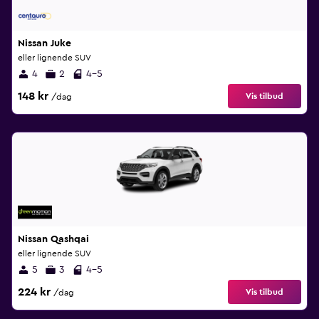
Nissan Juke
eller lignende SUV
4
2
4-5
148 kr
Vis tilbud
/dag
Nissan Qashqai
eller lignende SUV
5
3
4-5
224 kr
Vis tilbud
/dag