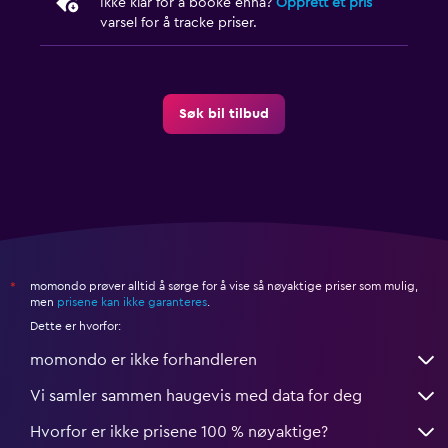
Ikke klar for å booke ennå?
Opprett et pris
varsel for å tracke priser.
Søk bil tilbud
momondo prøver alltid å sørge for å vise så nøyaktige priser som mulig,
*
men
prisene kan ikke garanteres
.
Dette er hvorfor:
momondo er ikke forhandleren
Vi samler sammen haugevis med data for deg
Hvorfor er ikke prisene 100 % nøyaktige?