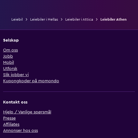
Leiebil
Leiebiler i Hellas
Leiebiler i Attica
Leiebiler Athen
Selskap
Om oss
Jobb
Mobil
Utforsk
Slik jobber vi
Kupongkoder på momondo
Kontakt oss
Hjelp / Vanlige spørsmål
Presse
Affiliates
Annonser hos oss