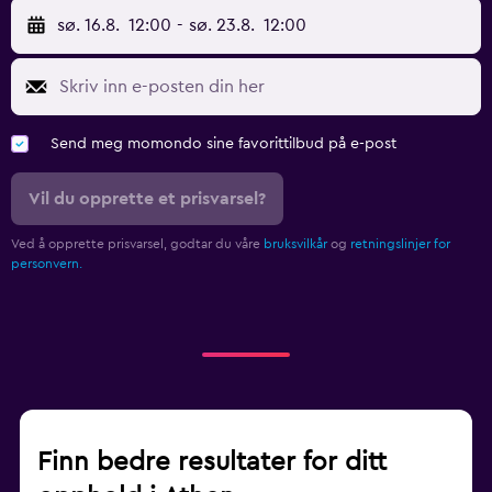
sø. 16.8.
12:00
-
sø. 23.8.
12:00
Send meg momondo sine favorittilbud på e-post
Vil du opprette et prisvarsel?
Ved å opprette prisvarsel, godtar du våre
bruksvilkår
og
retningslinjer for
personvern.
Finn bedre resultater for ditt