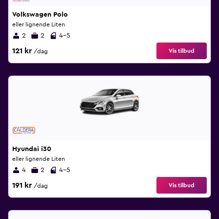
Volkswagen Polo
eller lignende Liten
2
2
4-5
121 kr
Vis tilbud
/dag
Hyundai i30
eller lignende Liten
4
2
4-5
191 kr
Vis tilbud
/dag