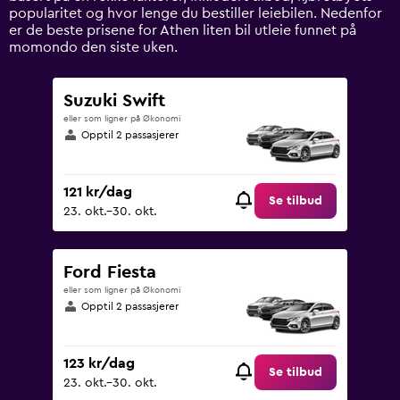
axis
popularitet og hvor lenge du bestiller leiebilen. Nedenfor
displaying
er de beste prisene for Athen liten bil utleie funnet på
values.
momondo den siste uken.
Range:
0
to
Suzuki Swift
1200.
eller som ligner på Økonomi
Opptil 2 passasjerer
121 kr/dag
Se tilbud
23. okt.–30. okt.
Ford Fiesta
eller som ligner på Økonomi
Opptil 2 passasjerer
123 kr/dag
Se tilbud
23. okt.–30. okt.