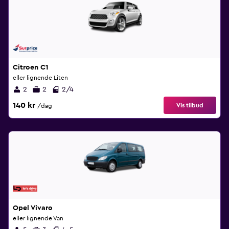
Citroen C1
eller lignende Liten
2
2
2/4
140 kr
Vis tilbud
/dag
Opel Vivaro
eller lignende Van