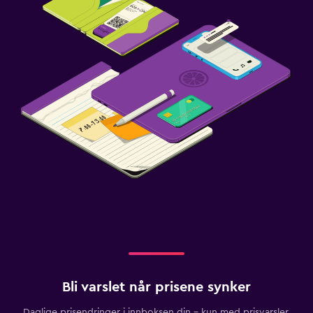
Bli varslet når prisene synker
Daglige prisendringer i innboksen din – kun med prisvarsler.