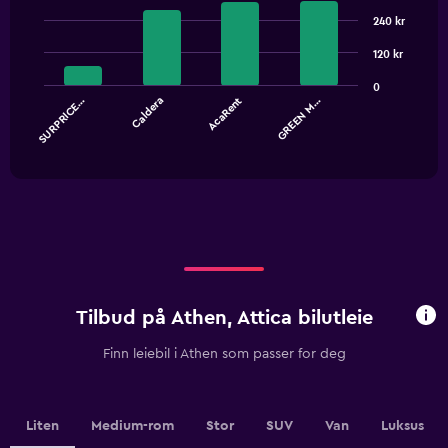
Bar
Chart
graphic.
240 kr
chart
with
4
120 kr
bars.
0
SURPRICE…
Caldera
AcaRent
GREEN M…
The
chart
End
of
has
interactive
1
chart
X
axis
displaying
categories.
Range:
4
categories.
Tilbud på Athen, Attica bilutleie
The
chart
Finn leiebil i Athen som passer for deg
has
1
Y
axis
Liten
Medium-rom
Stor
SUV
Van
Luksus
displaying