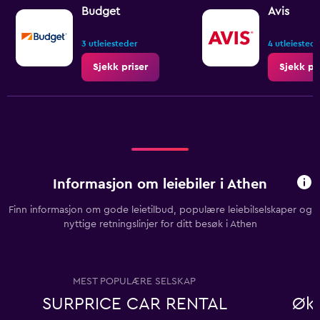
Budget
Avis
3 utleiesteder
4 utleiested
Sjekk priser
Sjekk pr
Informasjon om leiebiler i Athen
Finn informasjon om gode leietilbud, populære leiebilselskaper og
nyttige retningslinjer for ditt besøk i Athen
MEST POPULÆRE SELSKAP
SURPRICE CAR RENTAL
Øko