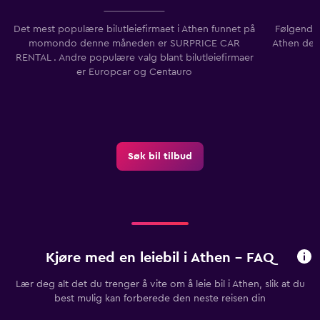
Det mest populære bilutleiefirmaet i Athen funnet på
Følgende b
momondo denne måneden er SURPRICE CAR
Athen de s
RENTAL . Andre populære valg blant bilutleiefirmaer
er Europcar og Centauro
Søk bil tilbud
Kjøre med en leiebil i Athen - FAQ
Lær deg alt det du trenger å vite om å leie bil i Athen, slik at du
best mulig kan forberede den neste reisen din