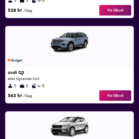
5
3
4-5
528 kr
Vis tilbud
/dag
Audi Q3
eller lignende SUV
5
5
4-5
563 kr
Vis tilbud
/dag