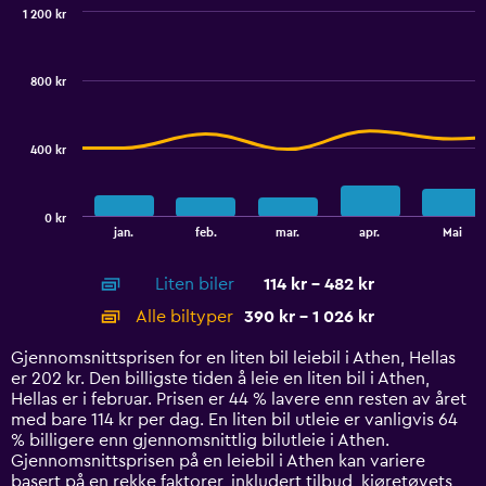
values.
1 200 kr
Range:
Combination
Chart
0
graphic.
chart
to
with
800 kr
2
360.
data
series.
400 kr
The
chart
has
0 kr
1
End
jan.
feb.
mar.
apr.
Mai
of
X
interactive
axis
chart
Liten biler
114 kr - 482 kr
displaying
categories.
Alle biltyper
390 kr - 1 026 kr
Range:
14
Gjennomsnittsprisen for en liten bil leiebil i Athen, Hellas
categories.
er 202 kr. Den billigste tiden å leie en liten bil i Athen,
The
Hellas er i februar. Prisen er 44 % lavere enn resten av året
chart
med bare 114 kr per dag. En liten bil utleie er vanligvis 64
has
% billigere enn gjennomsnittlig bilutleie i Athen.
1
Gjennomsnittsprisen på en leiebil i Athen kan variere
Y
basert på en rekke faktorer, inkludert tilbud, kjøretøyets