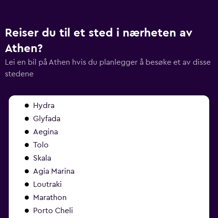
Reiser du til et sted i nærheten av
Athen?
Lei en bil på Athen hvis du planlegger å besøke et av disse
stedene
Hydra
Glyfada
Aegina
Tolo
Skala
Agia Marina
Loutraki
Marathon
Porto Cheli