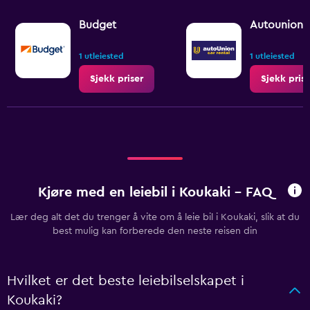
Budget
Autounion C
1 utleiested
1 utleiested
Sjekk priser
Sjekk prise
Kjøre med en leiebil i Koukaki - FAQ
Lær deg alt det du trenger å vite om å leie bil i Koukaki, slik at du
best mulig kan forberede den neste reisen din
Hvilket er det beste leiebilselskapet i
Koukaki?