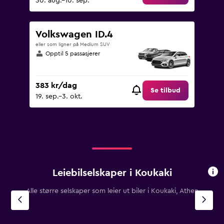
30. aug.–10. sep.
Volkswagen ID.4
eller som ligner på Medium SUV
Opptil 5 passasjerer
383 kr/dag
Se tilbud
19. sep.–3. okt.
Leiebilselskaper i Koukaki
Alle større selskaper som leier ut biler i Koukaki, Athen