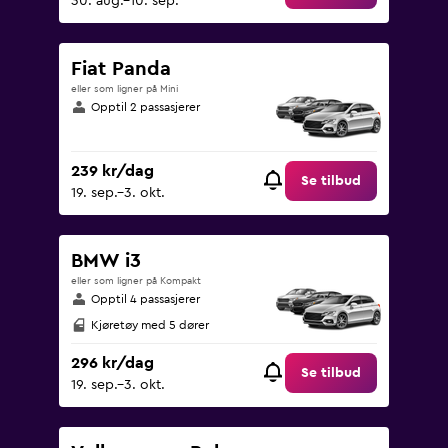
30. aug.–10. sep.
Fiat Panda
eller som ligner på Mini
Opptil 2 passasjerer
239 kr/dag
Se tilbud
19. sep.–3. okt.
BMW i3
eller som ligner på Kompakt
Opptil 4 passasjerer
Kjøretøy med 5 dører
296 kr/dag
Se tilbud
19. sep.–3. okt.