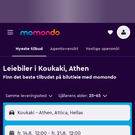
Nyeste tilbud
Agentoversikt
Vanlige spørsmål
Leiebiler i Koukaki, Athen
Finn det beste tilbudet på bilutleie med momondo
Samme leveringssted
Sjåførens alder:
25–65
Koukaki - Athen, Attica, Hellas
fr. 14.8.
12:00
-
fr. 21.8.
12:00