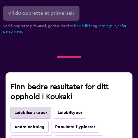
Vil du opprette et prisvarsel?
Ved å opprette prisvarsel, godtar du våre
bruksvilkår
og
retningslinjer for
personvern.
Finn bedre resultater for ditt
opphold i Koukaki
Leiebilselskaper
Leiebiltyper
Andre nabolag
Populære flyplasser