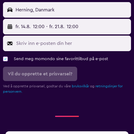
Herning, Danmark
fr. 14.8.
12:00
-
fr. 21.8.
12:00
Send meg momondo sine favorittilbud på e-post
Vil du opprette et prisvarsel?
Ved å opprette prisvarsel, godtar du våre
bruksvilkår
og
retningslinjer for
personvern.