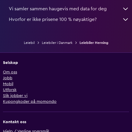
Vi samler sammen haugevis med data for deg
Hvorfor er ikke prisene 100 % nøyaktige?
Leiebil
Leiebiler i Danmark
Leiebiler Herning
Selskap
Om oss
Jobb
Mobil
Utforsk
Slik jobber vi
Kupongkoder på momondo
Kontakt oss
Hjelp / Vanlige spørsmål