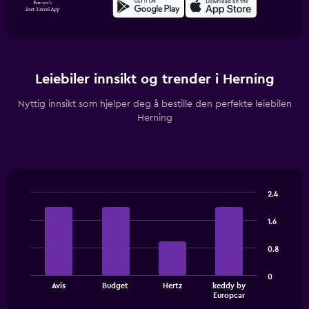
Leiebiler innsikt og trender i Herning
Nyttig innsikt som hjelper deg å bestille den perfekte leiebilen
Herning
2.4
Bar
Chart
graphic.
chart
1.6
with
4
0.8
bars.
The
0
Avis
Budget
Hertz
keddy by
chart
End
Europcar
of
has