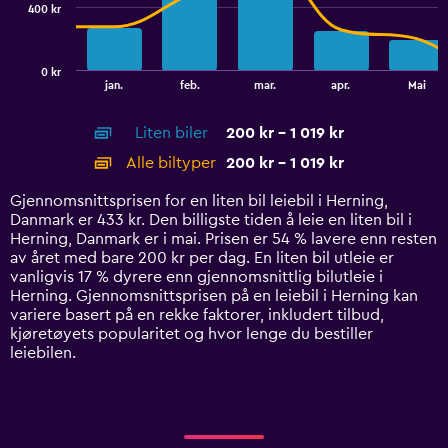
400 kr
The
chart
has
0 kr
1
End
jan.
feb.
mar.
apr.
Mai
of
X
interactive
axis
chart
Liten biler
200 kr - 1 019 kr
displaying
categories.
Alle biltyper
200 kr - 1 019 kr
Range:
14
Gjennomsnittsprisen for en liten bil leiebil i Herning,
categories.
Danmark er 433 kr. Den billigste tiden å leie en liten bil i
The
Herning, Danmark er i mai. Prisen er 54 % lavere enn resten
chart
av året med bare 200 kr per dag. En liten bil utleie er
has
vanligvis 17 % dyrere enn gjennomsnittlig bilutleie i
1
Herning. Gjennomsnittsprisen på en leiebil i Herning kan
Y
variere basert på en rekke faktorer, inkludert tilbud,
axis
kjøretøyets popularitet og hvor lenge du bestiller
displaying
leiebilen.
values.
Range:
0
to
1200.