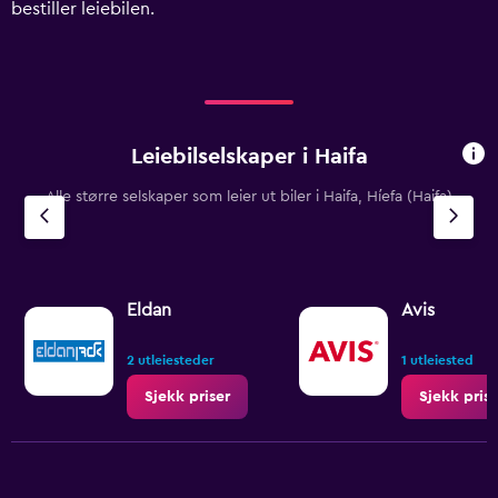
bestiller leiebilen.
displaying
values.
Range:
0
to
2400.
Leiebilselskaper i Haifa
Alle større selskaper som leier ut biler i Haifa, Híefa (Haifa)
Eldan
Avis
2 utleiesteder
1 utleiested
Sjekk priser
Sjekk prise