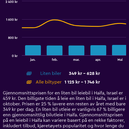
2 400 kr
Range:
Combination
Chart
0
graphic.
chart
to
with
1 600 kr
2
450.
data
series.
800 kr
The
chart
has
0 kr
1
End
jan.
feb.
mar.
apr.
Mai
of
X
interactive
axis
chart
Liten biler
349 kr - 628 kr
displaying
categories.
Alle biltyper
1 125 kr - 1 746 kr
Range:
14
Gjennomsnittsprisen for en liten bil leiebil i Haifa, Israel er
categories.
459 kr. Den billigste tiden å leie en liten bil i Haifa, Israel er i
The
oktober. Prisen er 25 % lavere enn resten av året med bare
chart
349 kr per dag. En liten bil utleie er vanligvis 67 % billigere
has
enn gjennomsnittlig bilutleie i Haifa. Gjennomsnittsprisen
1
på en leiebil i Haifa kan variere basert på en rekke faktorer,
Y
inkludert tilbud, kjøretøyets popularitet og hvor lenge du
axis