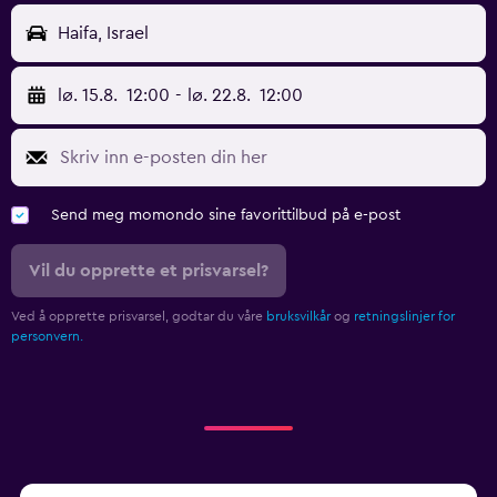
Haifa, Israel
lø. 15.8.
12:00
-
lø. 22.8.
12:00
Send meg momondo sine favorittilbud på e-post
Vil du opprette et prisvarsel?
Ved å opprette prisvarsel, godtar du våre
bruksvilkår
og
retningslinjer for
personvern.