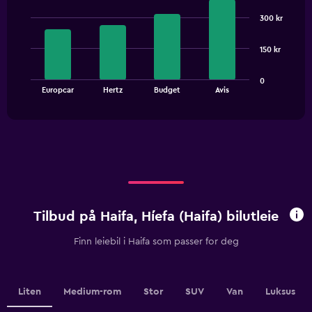
Bar
Chart
graphic.
chart
300 kr
with
4
bars.
150 kr
The
0
chart
End
Europcar
Hertz
Budget
Avis
of
has
interactive
1
chart
X
axis
displaying
categories.
Range:
4
categories.
Tilbud på Haifa, Híefa (Haifa) bilutleie
The
chart
Finn leiebil i Haifa som passer for deg
has
1
Y
axis
Liten
Medium-rom
Stor
SUV
Van
Luksus
displaying
values.