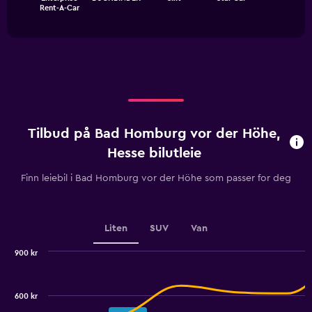
chart
has
End
Rent-A-Car
of
has
1
interactive
1
Y
chart
X
axis
axis
displaying
displaying
values.
categories.
Range:
Range:
0
4
to
categories.
360.
Tilbud på Bad Homburg vor der Höhe,
The
chart
Hesse bilutleie
has
1
Finn leiebil i Bad Homburg vor der Höhe som passer for deg
Y
axis
displaying
values.
Liten
SUV
Van
Range:
0
900 kr
Combination
to
Chart
graphic.
chart
2.4.
with
600 kr
2
data