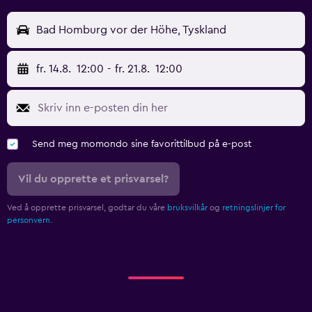
Bad Homburg vor der Höhe, Tyskland
fr. 14.8.
12:00
-
fr. 21.8.
12:00
Send meg momondo sine favorittilbud på e-post
Vil du opprette et prisvarsel?
Ved å opprette prisvarsel, godtar du våre
bruksvilkår
og
retningslinjer for
personvern.