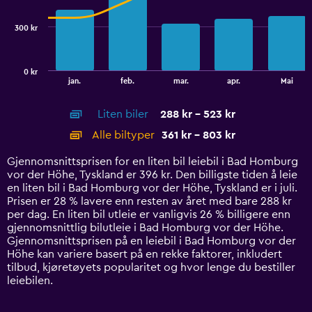
series.
300 kr
The
chart
has
0 kr
1
End
jan.
feb.
mar.
apr.
Mai
of
X
interactive
axis
chart
Liten biler
288 kr - 523 kr
displaying
categories.
Alle biltyper
361 kr - 803 kr
Range:
14
Gjennomsnittsprisen for en liten bil leiebil i Bad Homburg
categories.
vor der Höhe, Tyskland er 396 kr. Den billigste tiden å leie
The
en liten bil i Bad Homburg vor der Höhe, Tyskland er i juli.
chart
Prisen er 28 % lavere enn resten av året med bare 288 kr
has
per dag. En liten bil utleie er vanligvis 26 % billigere enn
1
gjennomsnittlig bilutleie i Bad Homburg vor der Höhe.
Y
Gjennomsnittsprisen på en leiebil i Bad Homburg vor der
axis
Höhe kan variere basert på en rekke faktorer, inkludert
displaying
tilbud, kjøretøyets popularitet og hvor lenge du bestiller
values.
leiebilen.
Range:
0