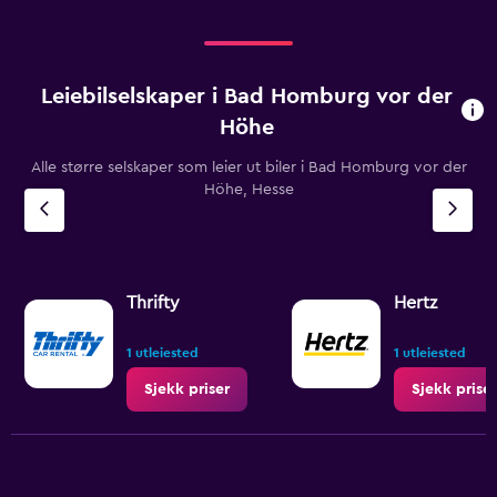
to
900.
Leiebilselskaper i Bad Homburg vor der
Höhe
Alle større selskaper som leier ut biler i Bad Homburg vor der
Höhe, Hesse
Thrifty
Hertz
1 utleiested
1 utleiested
Sjekk priser
Sjekk priser