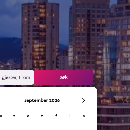
Søk
 gjester, 1 rom
september 2026
m
t
o
t
f
l
s