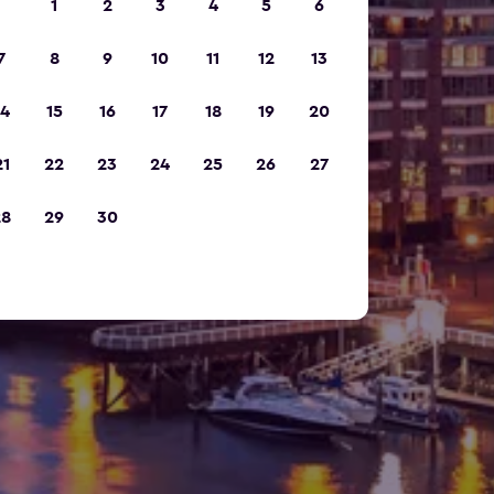
1
2
3
4
5
6
7
8
9
10
11
12
13
14
15
16
17
18
19
20
21
22
23
24
25
26
27
28
29
30