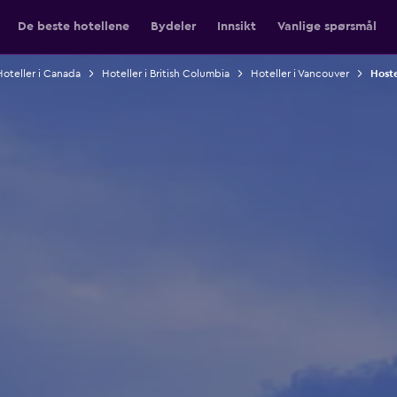
De beste hotellene
Bydeler
Innsikt
Vanlige spørsmål
Hoteller i Canada
Hoteller i British Columbia
Hoteller i Vancouver
Hoste