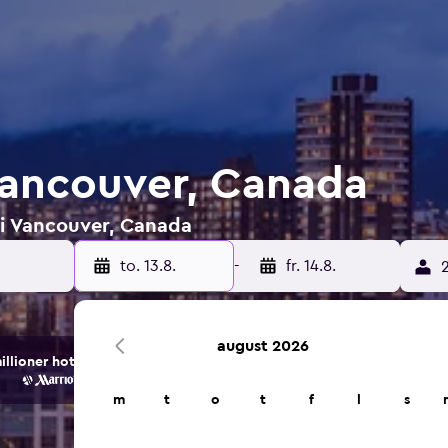
 Vancouver, Canada
r i Vancouver, Canada
to. 13.8.
-
fr. 14.8.
2
august 2026
ioner hotell- og overnattingsalternativer.
m
t
o
t
f
l
s