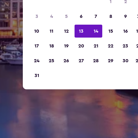
1
2
3
4
5
6
7
8
9
10
11
12
13
14
15
16
17
18
19
20
21
22
23
24
25
26
27
28
29
30
31