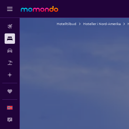
Hotelltilbud
Hoteller i Nord-Amerika
Fly
Overnattinger
Bil
Pakkereiser
Planlegg med AI
Reiser
Norsk
Tilbakemelding