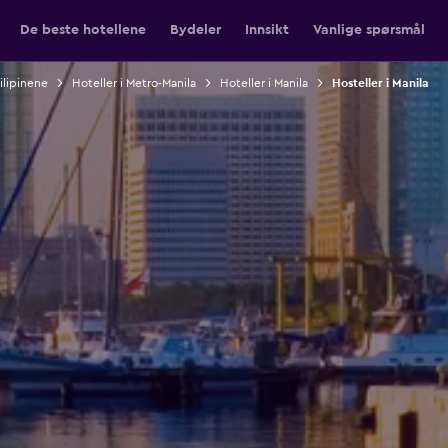
De beste hotellene
Bydeler
Innsikt
Vanlige spørsmål
Filipinene
Hoteller i Metro-Manila
Hoteller i Manila
Hosteller i Manila