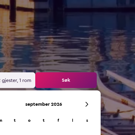
Søk
 gjester, 1 rom
september 2026
m
t
o
t
f
l
s