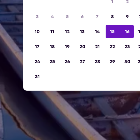
1
2
3
4
5
6
7
8
9
10
11
12
13
14
15
16
17
18
19
20
21
22
23
24
25
26
27
28
29
30
31