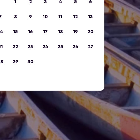
1
2
3
4
5
6
7
8
9
10
11
12
13
14
15
16
17
18
19
20
21
22
23
24
25
26
27
28
29
30