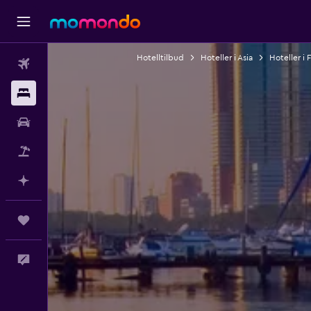
Hotelltilbud
Hoteller i Asia
Hoteller i 
Fly
Overnattinger
Bil
Pakkereiser
Planlegg med AI
Reiser
Tilbakemelding