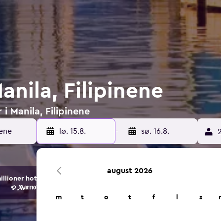
Manila, Filipinene
 i Manila, Filipinene
lø. 15.8.
-
sø. 16.8.
2
august 2026
ioner hotell- og overnattingsalternativer.
m
t
o
t
f
l
s