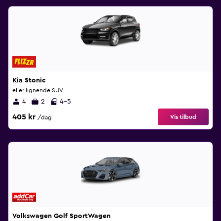
Kia Stonic
eller lignende SUV
4
2
4-5
405 kr
Vis tilbud
/dag
Volkswagen Golf SportWagen