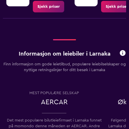
Sjekk priser
Sjekk priser
Informasjon om leiebiler i Larnaka
Finn informasjon om gode leietilbud, populære leiebilselskaper og
nyttige retningslinjer for ditt besøk i Larnaka
MEST POPULÆRE SELSKAP
AERCAR
Øko
Det mest populære bilutleiefirmaet i Larnaka funnet
Følgende b
på momondo denne måneden er AERCAR. Andre
Larnaka de