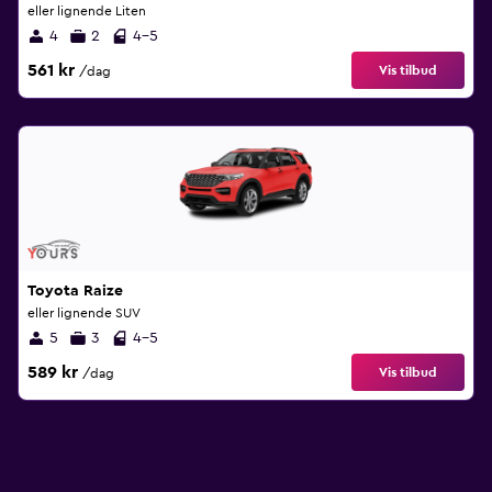
eller lignende Liten
4
2
4-5
561 kr
Vis tilbud
/dag
Toyota Raize
eller lignende SUV
5
3
4-5
589 kr
Vis tilbud
/dag