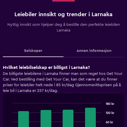
Leiebiler innsikt og trender i Larnaka
Nyttig innsikt som hjelper deg å bestille den perfekte leiebilen
Larnaka
Selskaper
Annen informasjon
Hvilket leiebilselskap er billigst i Larnaka?
De billigste leiebilene i Larnaka finner man som regel hos Get Your
Car. Ved bestilling med Get Your Car, kan det være at du finner
priser for leiebiler helt nede i 85 kr/dag Gjennomsnittsprisen på å
leie bil i Larnaka er 257 kr/dag.
180 kr
Bar
Chart
graphic.
120 kr
chart
with
4
60 kr