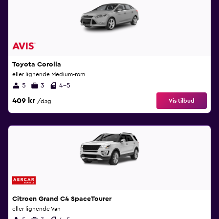
Toyota Corolla
eller lignende Medium-rom
5
3
4-5
409 kr
Vis tilbud
/dag
Citroen Grand C4 SpaceTourer
eller lignende Van