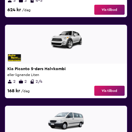
5
3
4-5
624 kr
Vis tilbud
/dag
Kia Picanto 5-dørs Halvkombi
eller lignende Liten
2
2
2/4
168 kr
Vis tilbud
/dag