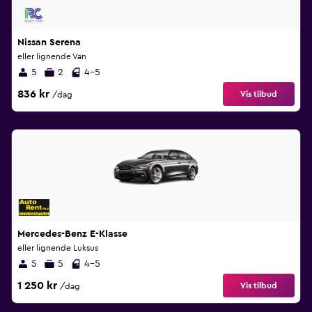
Nissan Serena
eller lignende Van
5
2
4-5
836 kr
Vis tilbud
/dag
Mercedes-Benz E-Klasse
eller lignende Luksus
5
5
4-5
1 250 kr
Vis tilbud
/dag