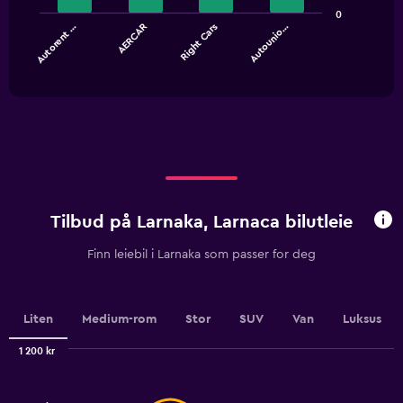
bars.
0
Autorent …
AERCAR
Right Cars
Autounio…
The
chart
End
of
has
interactive
1
chart
X
axis
displaying
categories.
Range:
4
categories.
Tilbud på Larnaka, Larnaca bilutleie
The
chart
Finn leiebil i Larnaka som passer for deg
has
1
Y
axis
Liten
Medium-rom
Stor
SUV
Van
Luksus
displaying
values.
1 200 kr
Range:
Combination
Chart
0
graphic.
chart
to
with