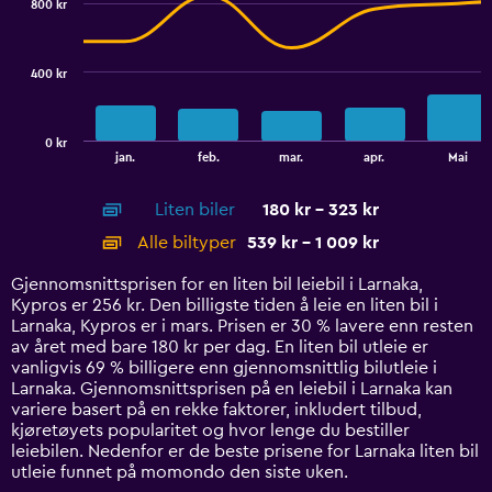
800 kr
2
180.
data
series.
400 kr
The
chart
has
0 kr
1
End
jan.
feb.
mar.
apr.
Mai
of
X
interactive
axis
chart
Liten biler
180 kr - 323 kr
displaying
categories.
Alle biltyper
539 kr - 1 009 kr
Range:
14
Gjennomsnittsprisen for en liten bil leiebil i Larnaka,
categories.
Kypros er 256 kr. Den billigste tiden å leie en liten bil i
The
Larnaka, Kypros er i mars. Prisen er 30 % lavere enn resten
chart
av året med bare 180 kr per dag. En liten bil utleie er
has
vanligvis 69 % billigere enn gjennomsnittlig bilutleie i
1
Larnaka. Gjennomsnittsprisen på en leiebil i Larnaka kan
Y
variere basert på en rekke faktorer, inkludert tilbud,
axis
kjøretøyets popularitet og hvor lenge du bestiller
displaying
leiebilen. Nedenfor er de beste prisene for Larnaka liten bil
values.
utleie funnet på momondo den siste uken.
Range: