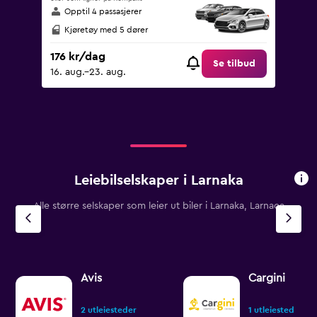
Opptil 4 passasjerer
Kjøretøy med 5 dører
176 kr/dag
Se tilbud
16. aug.–23. aug.
Leiebilselskaper i Larnaka
Alle større selskaper som leier ut biler i Larnaka, Larnaca
Avis
Cargini
2 utleiesteder
1 utleiested