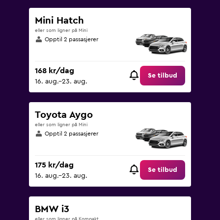
0
to
Mini Hatch
1200.
eller som ligner på Mini
Opptil 2 passasjerer
168 kr/dag
Se tilbud
16. aug.–23. aug.
Toyota Aygo
eller som ligner på Mini
Opptil 2 passasjerer
175 kr/dag
Se tilbud
16. aug.–23. aug.
BMW i3
eller som ligner på Kompakt