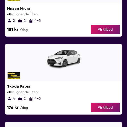
Nissan Micra
eller lignende Liten
2
2
4-5
181 kr
Vis tilbud
/dag
Skoda Fabia
eller lignende Liten
4
2
4-5
176 kr
Vis tilbud
/dag