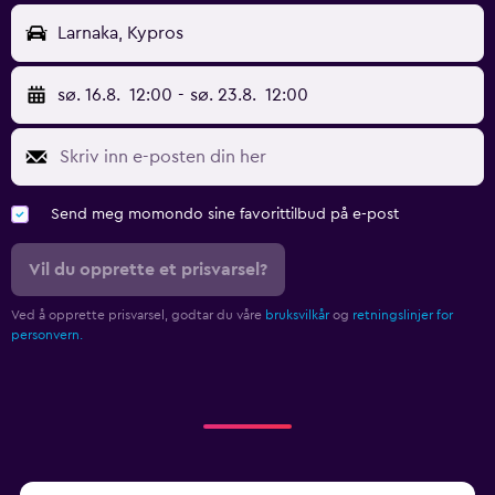
Larnaka, Kypros
sø. 16.8.
12:00
-
sø. 23.8.
12:00
Send meg momondo sine favorittilbud på e-post
Vil du opprette et prisvarsel?
Ved å opprette prisvarsel, godtar du våre
bruksvilkår
og
retningslinjer for
personvern.