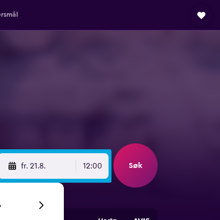
ørsmål
Søk
fr. 21.8.
12:00
6