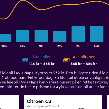
mar.
apr.
Mai
jun.
jul.
aug.
Liten biler
Alle biltyper
146 kr - 365 kr
365 kr - 824 kr
leiebil i Ayia Napa, Kypros er 232 kr. Den billigste tiden å leie 
året med bare 146 kr per dag. En liten bil utleie er vanligvis 6
n leiebil i Ayia Napa kan variere basert på en rekke faktorer, 
 Nedenfor er de beste prisene for Ayia Napa liten bil utleie fu
Citroen C3
eller som ligner på Økonomi