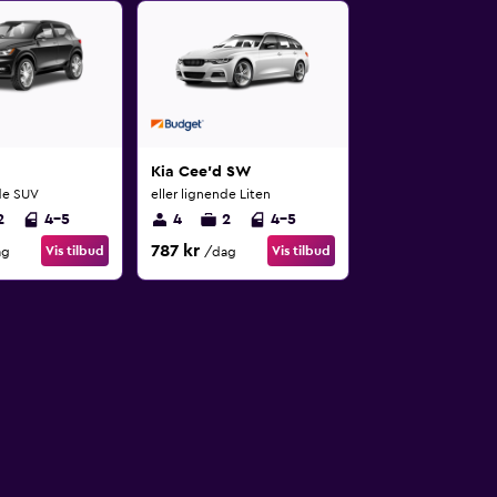
Kia Cee'd SW
nde SUV
eller lignende Liten
2
4-5
4
2
4-5
787 kr
Vis tilbud
Vis tilbud
ag
/dag