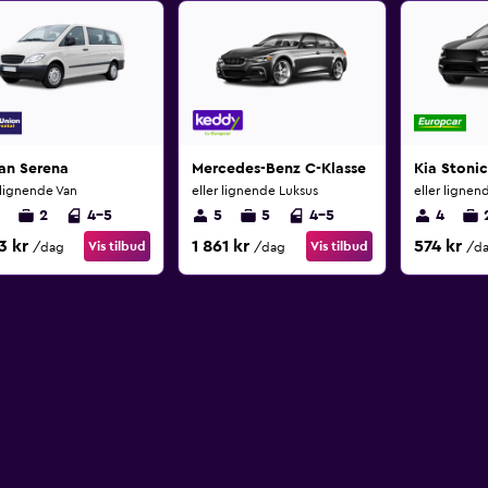
an Serena
Mercedes-Benz C-Klasse
Kia Stonic
 lignende Van
eller lignende Luksus
eller ligne
2
4-5
5
5
4-5
4
3 kr
1 861 kr
574 kr
Vis tilbud
Vis tilbud
/dag
/dag
/d