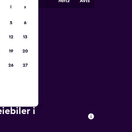
l
s
5
6
p
12
13
19
20
26
27
iebiler i