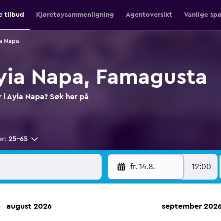
e tilbud
Kjøretøysammenligning
Agentoversikt
Vanlige sp
ia Napa
 Ayia Napa, Famagusta
er i Ayia Napa? Søk her på
er:
25–65
fr. 14.8.
12:00
august 2026
september 202