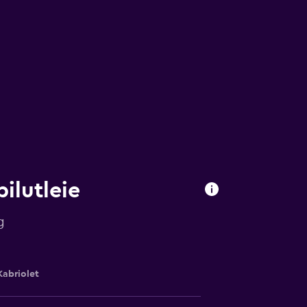
ilutleie
g
Kabriolet