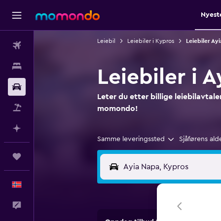
Nyest
Leiebil
Leiebiler i Kypros
Leiebiler Ay
Fly
Overnattinger
Leiebiler i
Bil
Leter du etter billige leiebilavtal
Pakkereiser
momondo!
Planlegg med AI
Samme leveringssted
Sjåførens ald
Reiser
Norsk
Tilbakemelding