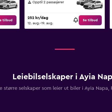
Opptil 2 passasjerer
252 kr/dag
e tilbud
Se tilbud
12. aug.–19. aug.
Leiebilselskaper i Ayia Na
le større selskaper som leier ut biler i Ayia Napa