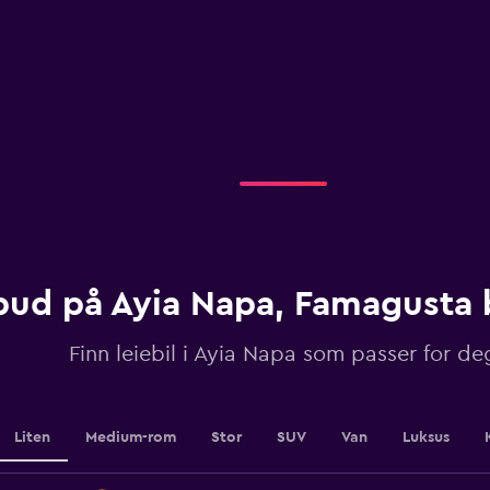
bud på Ayia Napa, Famagusta b
Finn leiebil i Ayia Napa som passer for de
Liten
Medium-rom
Stor
SUV
Van
Luksus