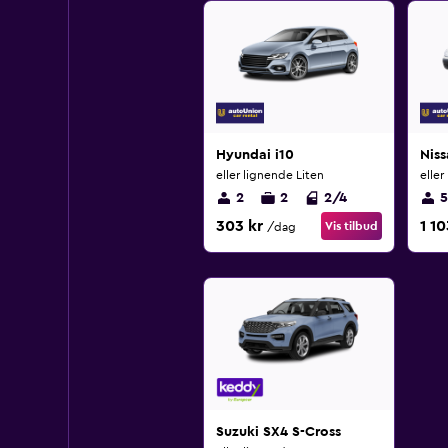
Hyundai i10
Niss
eller lignende Liten
eller
2
2
2/4
5
303 kr
1 10
Vis tilbud
/dag
Suzuki SX4 S-Cross