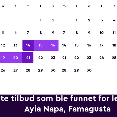
r på mer enn 70 000 steder med momondo.
o
t
f
l
s
m
t
o
t
f
1
2
1
2
3
4
Kåret til vinneren av Europas beste reiseap
5
6
7
8
9
7
8
9
10
11
2023
12
13
14
15
16
14
15
16
17
18
19
20
21
22
23
21
22
23
24
25
26
27
28
29
30
28
29
30
te tilbud som ble funnet for le
Ayia Napa, Famagusta