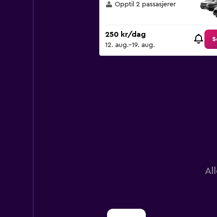
Opptil 2 passasjerer
values.
Range:
0
250 kr/dag
to
S
12. aug.–19. aug.
900.
Al