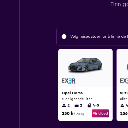
Finn g
Velg reisedatoer for å finne de
Opel Corsa
Suz
eller lignende Liten
eller
2
2
4-5
4
250 kr
256
Vis tilbud
/dag