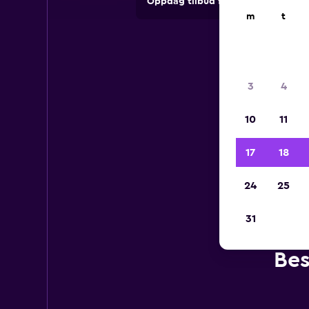
Oppdag tilbud fra utleieselskape
m
t
3
4
10
11
17
18
24
25
31
Bes