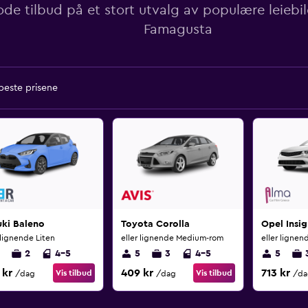
ode tilbud på et stort utvalg av populære leiebil
Famagusta
 beste prisene
uki Baleno
Toyota Corolla
Opel Insig
 lignende Liten
eller lignende Medium-rom
eller ligne
2
4-5
5
3
4-5
5
 kr
409 kr
713 kr
Vis tilbud
Vis tilbud
/dag
/dag
/da