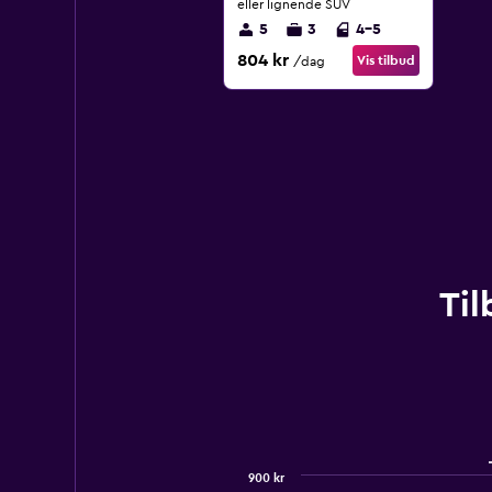
eller lignende SUV
5
3
4-5
804 kr
Vis tilbud
/dag
Til
900 kr