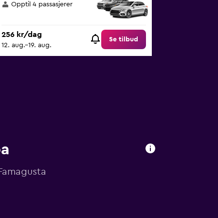
Opptil 4 passasjerer
256 kr/dag
Se tilbud
12. aug.–19. aug.
pa
, Famagusta