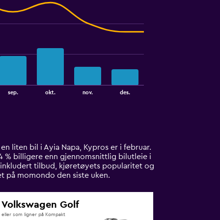
sep.
okt.
nov.
des.
en liten bil i Ayia Napa, Kypros er i februar.
4 % billigere enn gjennomsnittlig bilutleie i
inkludert tilbud, kjøretøyets popularitet og
nnet på momondo den siste uken.
Volkswagen Golf
eller som ligner på Kompakt