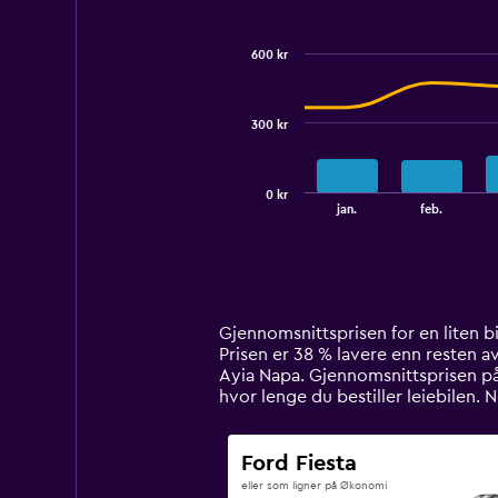
Combination
Chart
graphic.
chart
with
600 kr
2
data
series.
300 kr
The
chart
has
0 kr
1
End
jan.
feb.
of
X
interactive
axis
chart
displaying
categories.
Range:
14
Gjennomsnittsprisen for en liten bil 
categories.
Prisen er 38 % lavere enn resten av 
The
Ayia Napa. Gjennomsnittsprisen på e
chart
hvor lenge du bestiller leiebilen.
has
1
Y
Ford Fiesta
axis
eller som ligner på Økonomi
displaying