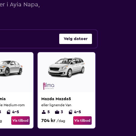
er i Ayia Napa,
Velg datoer
nia
Mazda Mazda5
nde Medium-rom
eller lignende Van
3
4-5
5
3
4-5
704 kr
Vis tilbud
Vis tilbud
g
/dag