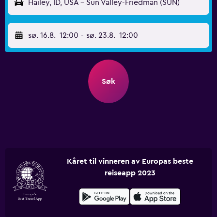
Hailey, ID, USA - Sun Valley-Friedman (SUN)
sø. 16.8.
12:00
-
sø. 23.8.
12:00
Søk
Kåret til vinneren av Europas beste
reiseapp 2023