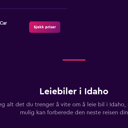
-Car
Sjekk priser
Sjekk priser
Leiebiler i Idaho
Sjekk priser
g alt det du trenger å vite om å leie bil i Idaho, 
mulig kan forberede den neste reisen din