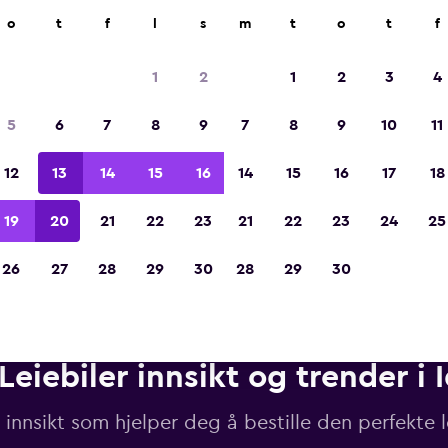
r på mer enn 70 000 steder med momondo.
o
t
f
l
s
m
t
o
t
f
1
2
1
2
3
4
Kåret til vinneren av Europas beste reiseap
5
6
7
8
9
7
8
9
10
11
2023
12
13
14
15
16
14
15
16
17
18
19
20
21
22
23
21
22
23
24
25
26
27
28
29
30
28
29
30
Leiebiler innsikt og trender i 
 innsikt som hjelper deg å bestille den perfekte 