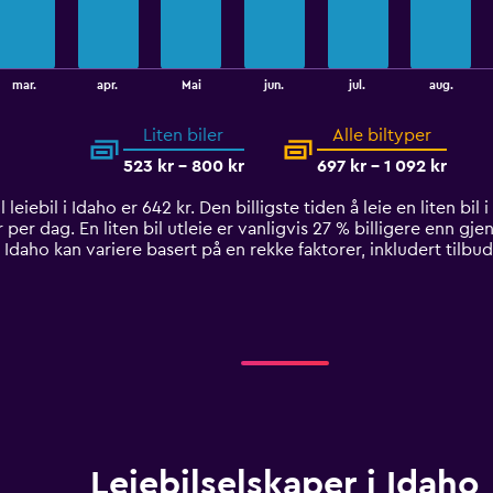
mar.
apr.
Mai
jun.
jul.
aug.
Liten biler
Alle biltyper
523 kr - 800 kr
697 kr - 1 092 kr
leiebil i Idaho er 642 kr. Den billigste tiden å leie en liten bil
er dag. En liten bil utleie er vanligvis 27 % billigere enn gjen
 Idaho kan variere basert på en rekke faktorer, inkludert tilb
Leiebilselskaper i Idaho