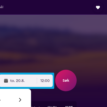
ål
Søk
to. 20.8.
12:00
6