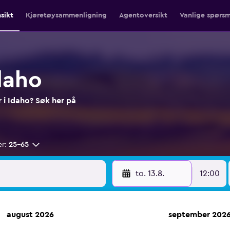
nsikt
Kjøretøysammenligning
Agentoversikt
Vanlige spørsm
Idaho
er i Idaho? Søk her på
er:
25–65
to. 13.8.
12:00
august 2026
september 202