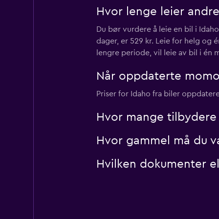
VIPCars
Hvor lenge leier andre
Recommendation
Du bør vurdere å leie en bil i Idah
1 utleiested
dager, er 529 kr. Leie for helg og 
lengre periode, vil leie av bil i én
Når oppdaterte momondo
AutoEurope
Priser for Idaho fra biler oppdater
1 utleiested
Hvor mange tilbydere 
Hvor gammel må du være
Hvilken dokumenter elle