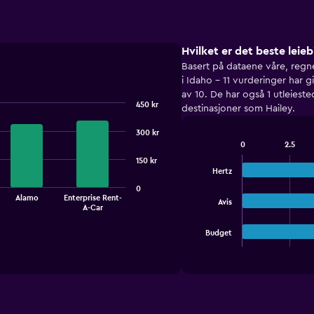
Hvilket er det beste leieb
Basert på dataene våre, regne
i Idaho – 11 vurderinger har g
av 10. De har også 1 utleiest
450 kr
destinasjoner som Hailey.
300 kr
0
2.5
Bar
Chart
150 kr
graphic.
chart
Hertz
with
3
0
bars.
Alamo
Enterprise Rent-
Avis
A-Car
The
Budget
chart
End
of
has
interactive
1
chart
X
axis
displaying