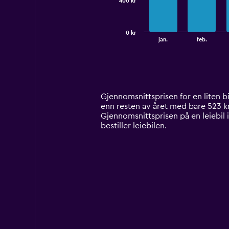
400 kr
The
chart
has
0 kr
1
End
jan.
feb.
of
X
interactive
axis
chart
displaying
categories.
Range:
14
Gjennomsnittsprisen for en liten bil 
categories.
enn resten av året med bare 523 kr p
The
Gjennomsnittsprisen på en leiebil i
chart
bestiller leiebilen.
has
1
Y
axis
displaying
values.
Range:
0
to
1200.