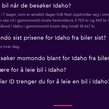
 bil når de besøker Idaho?
Sjekk priser
o i 7 dager, som er antallet dager folk flest oppholder seg i o
én uke vil i gjennomsnitt koste henholdsvis 3 700 kr og 965 kr. 
 måned i Idaho i gjennomsnitt koste deg totalt 18 447 kr.
 sist prisene for Idaho fra biler sist?
Sjekk priser
es hver dag.
søker momondo blant for Idaho fra bile
 for å leie bil i Idaho?
r ID trenger du for å leie en bil i Idaho