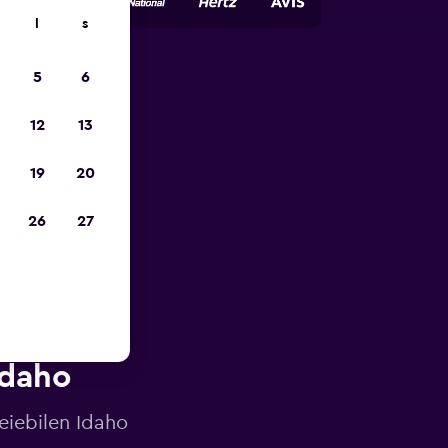
l
s
5
6
p
12
13
19
20
26
27
Idaho
leiebilen Idaho