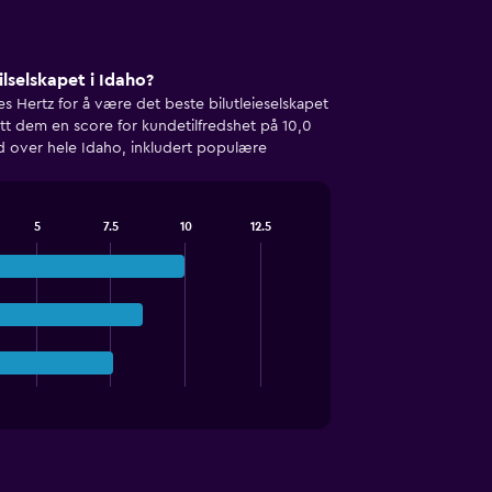
ilselskapet i Idaho?
s Hertz for å være det beste bilutleieselskapet
itt dem en score for kundetilfredshet på 10,0
ed over hele Idaho, inkludert populære
5
7.5
10
12.5