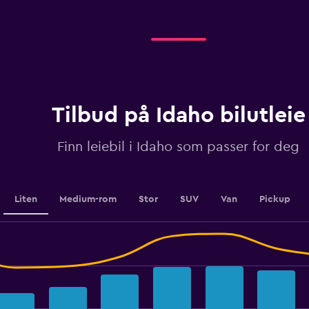
categories.
Range:
3
categories.
The
chart
has
1
Tilbud på Idaho bilutleie
Y
axis
displaying
Finn leiebil i Idaho som passer for deg
values.
Range:
0
to
Liten
Medium-rom
Stor
SUV
Van
Pickup
125.