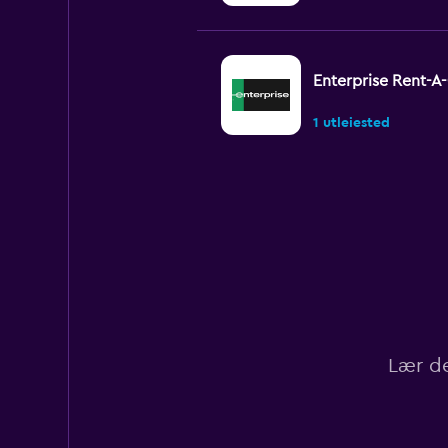
Enterprise Rent-A
1 utleiested
Budget
1 utleiested
Easirent
Lær de
1 utleiested