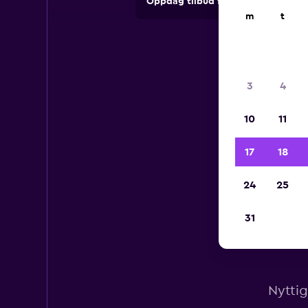
Oppdag tilbud fra utleieselskape
m
t
3
4
10
11
17
18
24
25
31
Nyttig