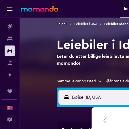
In
Leiebil
Leiebiler i USA
Leiebiler Idaho
Fly
Overnattinger
Leiebiler i 
Bil
Leter du etter billige leiebilavtal
Pakkereiser
momondo!
Planlegg med AI
Samme leveringssted
Sjåførens ald
Reiser
Norsk
Tilbakemelding