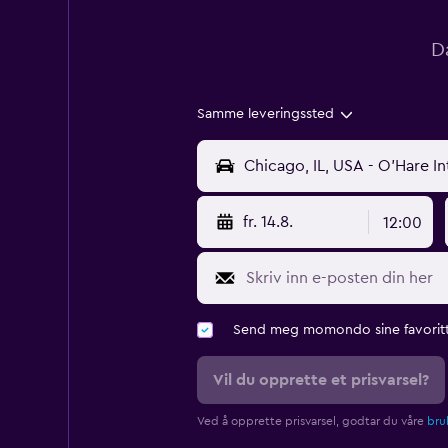
D
Samme leveringssted
fr. 14.8.
12:00
Send meg momondo sine favoritt
Vil du opprette et prisvarsel?
Ved å opprette prisvarsel, godtar du våre
bruk