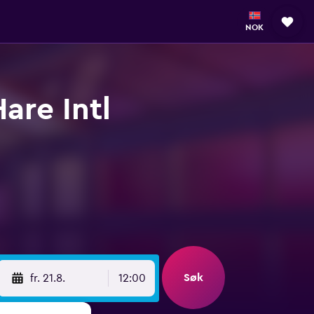
NOK
are Intl
Søk
fr. 21.8.
12:00