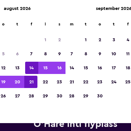
august 2026
september 202
o
t
f
l
s
m
t
o
t
f
Kåret til vinneren av Europas beste reiseap
2023
1
2
1
2
3
4
5
6
7
8
9
7
8
9
10
11
12
13
14
15
16
14
15
16
17
18
19
20
21
22
23
21
22
23
24
25
26
27
28
29
30
28
29
30
ebiler fra Hertz i nærheten av
O'Hare Intl flyplass