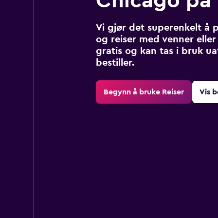
Chicago på
Vi gjør det superenkelt å 
og reiser med venner eller 
gratis og kan tas i bruk u
bestiller.
Begynn å bruke Reiser
Vis b