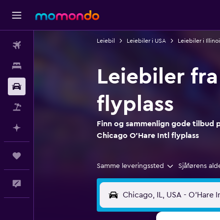
Leiebil
Leiebiler i USA
Leiebiler i Illinoi
Fly
Overnattinger
Leiebiler fr
Bil
flyplass
Pakkereiser
Finn og sammenlign gode tilbud på
Planlegg med AI
Chicago O'Hare Intl flyplass
Reiser
Samme leveringssted
Sjåførens ald
Tilbakemelding