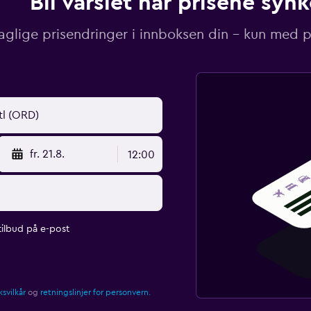
Bli varslet når prisene synk
aglige prisendringer i innboksen din – kun med pr
fr. 21.8.
12:00
ilbud på e-post
svilkår
og
retningslinjer for personvern.