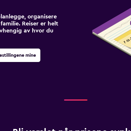
planlegge, organisere
familie. Reiser er helt
avhengig av hvor du
estillingene mine