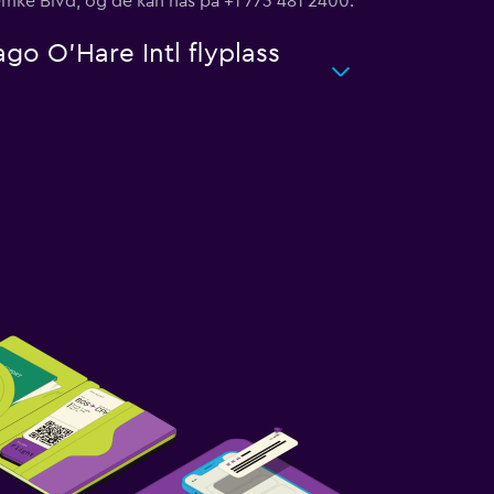
Zemke Blvd, og de kan nås på +1 773 481 2400.
ago O'Hare Intl flyplass