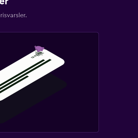
er
isvarsler.