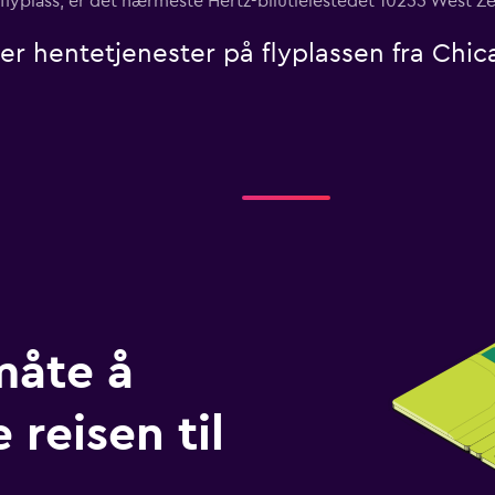
tl flyplass, er det nærmeste Hertz-bilutleiestedet 10255 West 
ller hentetjenester på flyplassen fra Chic
måte å
 reisen til