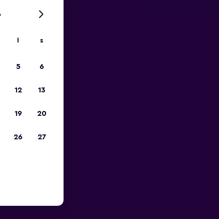
6
l
s
p
5
6
12
13
19
20
26
27
 Chicago