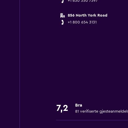
+1 630 350 7397
856 North York Road
+1 800 654 3131
Bra
7,2
81 verifiserte gjesteanmeldel