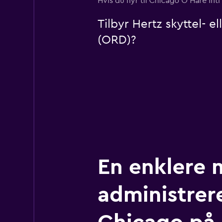
Hvis du flyr til Chicago O'Hare In
Tilbyr Hertz skyttel- e
(ORD)?
En enklere 
administrere