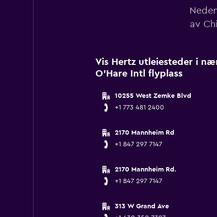
Nedenf
av Chi
Vis Hertz utleiesteder i n
O'Hare Intl flyplass
10255 West Zemke Blvd
+1 773 481 2400
2170 Mannheim Rd
+1 847 297 7147
2170 Mannheim Rd.
+1 847 297 7147
313 W Grand Ave