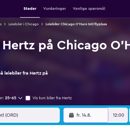
Steder
Vurderinger
Vanlige spørsmål
s
Leiebiler i Chicago
Leiebiler Chicago O'Hare Intl flyplass
a Hertz på Chicago O'H
 leiebiler fra Hertz på
er:
25–65
Vis kun biler fra Hertz
fr. 14.8.
12:00