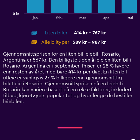
chart
has
0 kr
1
End
jan.
feb.
mar.
apr.
Mai
of
X
interactive
axis
chart
Liten biler
414 kr - 767 kr
displaying
categories.
Alle biltyper
589 kr - 987 kr
Range:
14
Gjennomsnittsprisen for en liten bil leiebil i Rosario,
categories.
Argentina er 567 kr. Den billigste tiden å leie en liten bil i
The
Rosario, Argentina er i september. Prisen er 28 % lavere
chart
enn resten av året med bare 414 kr per dag. En liten bil
has
utleie er vanligvis 27 % billigere enn gjennomsnittlig
1
bilutleie i Rosario. Gjennomsnittsprisen på en leiebil i
Y
Rosario kan variere basert på en rekke faktorer, inkludert
axis
tilbud, kjøretøyets popularitet og hvor lenge du bestiller
displaying
leiebilen.
values.
Range:
0
to
1200.