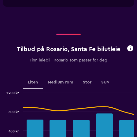
1
chart
Range:
X
0
axis
to
displaying
450.
categories.
Range:
4
categories.
Tilbud på Rosario, Santa Fe bilutleie
The
chart
Finn leiebil i Rosario som passer for deg
has
1
Y
axis
Liten
Medium-rom
Stor
SUV
displaying
values.
1 200 kr
Range:
Combination
Chart
0
graphic.
chart
to
with
800 kr
2
2.4.
data
series.
400 kr
The