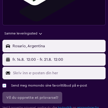
Samme leveringssted
Rosario, Argentina
fr. 14.8.
12:00
-
fr. 21.8.
12:00
Send meg momondo sine favorittilbud på e-post
Vil du opprette et prisvarsel?
Ved å opprette prisvarsel, godtar du våre
bruksvilkår
og
retningslinjer for