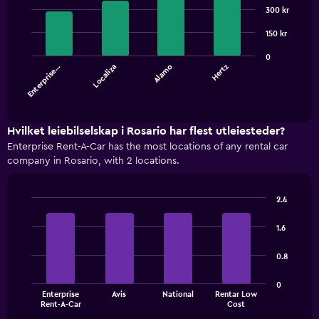
Bar
Chart
graphic.
300 kr
chart
with
4
150 kr
bars.
0
Enterprise…
Localiza
Alamo
Hertz
The
chart
End
of
has
interactive
1
chart
X
Hvilket leiebilselskap i Rosario har flest utleiesteder?
axis
Enterprise Rent-A-Car has the most locations of any rental car
displaying
company in Rosario, with 2 locations.
categories.
Range:
4
2.4
categories.
Bar
Chart
The
graphic.
chart
1.6
with
chart
4
has
0.8
bars.
1
Y
The
0
axis
Enterprise
Avis
National
Rentar Low
chart
End
displaying
Rent-A-Car
Cost
of
has
values.
interactive