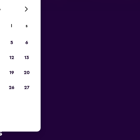
6
l
s
p
5
6
12
13
19
20
26
27
ten av
s