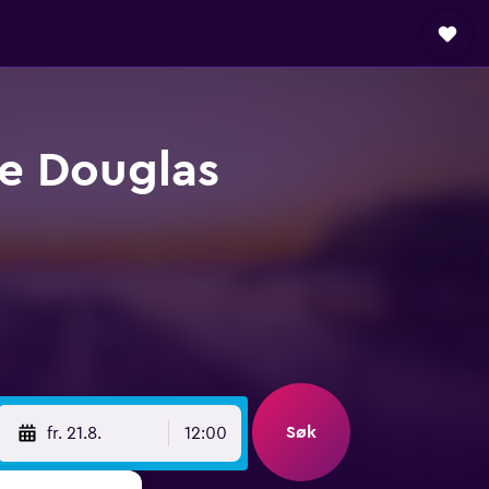
te Douglas
Søk
fr. 21.8.
12:00