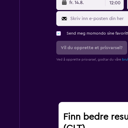
fr. 14.8.
12:00
Send meg momondo sine favoritt
Vil du opprette et prisvarsel?
Ved å opprette prisvarsel, godtar du våre
bruk
Finn bedre resu