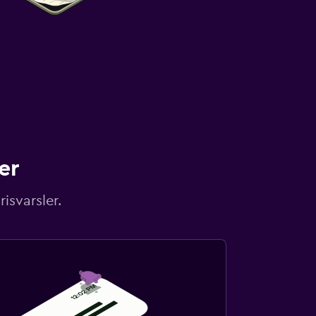
er
isvarsler.