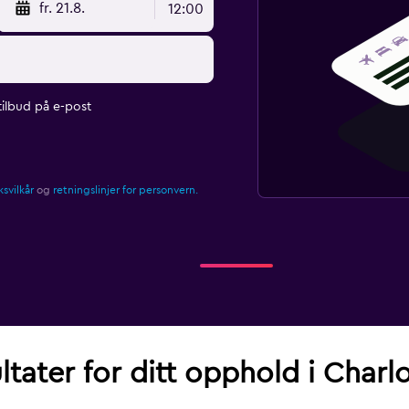
fr. 21.8.
12:00
ilbud på e-post
svilkår
og
retningslinjer for personvern.
ltater for ditt opphold i Charl