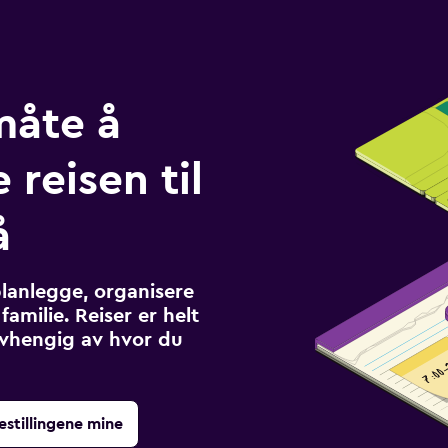
måte å
 reisen til
å
planlegge, organisere
familie. Reiser er helt
avhengig av hvor du
estillingene mine