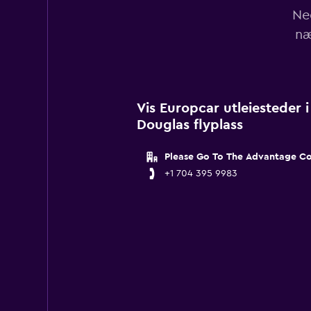
Ne
næ
Vis Europcar utleiesteder 
Douglas flyplass
Please Go To The Advantage C
+1 704 395 9983