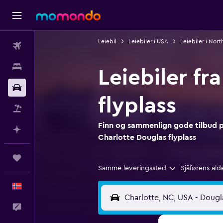
Leiebil
Leiebiler i USA
Leiebiler i Nort
Fly
Overnattinger
Leiebiler fr
Bil
flyplass
Pakkereiser
Finn og sammenlign gode tilbud på
Planlegg med AI
Charlotte Douglas flyplass
Reiser
Samme leveringssted
Sjåførens ald
Norsk
Tilbakemelding