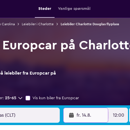
Steder
Vanlige spørsmål
h Carolina
Leiebiler i Charlotte
Leiebiler Charlotte Douglas flyplass
a Europcar på Charlot
 leiebiler fra Europcar på
er:
25–65
Vis kun biler fra Europcar
fr. 14.8.
12:00