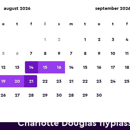
august 2026
september 202
o
t
f
l
s
m
t
o
t
f
Kåret til vinneren av Europas beste reiseap
2023
1
2
1
2
3
4
5
6
7
8
9
7
8
9
10
11
12
13
14
15
16
14
15
16
17
18
19
20
21
22
23
21
22
23
24
25
26
27
28
29
30
28
29
30
Leiebiler fra Europcar i nærhe
Charlotte Douglas flyplas