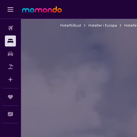
Hotelltilbud
Hoteller i Europa
Hoteller
Fly
Overnattinger
Bil
Pakkereiser
Planlegg med AI
Reiser
Tilbakemelding