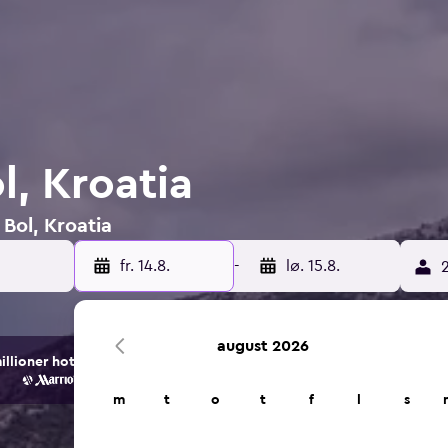
l, Kroatia
 Bol, Kroatia
fr. 14.8.
-
lø. 15.8.
2
august 2026
ioner hotell- og overnattingsalternativer.
m
t
o
t
f
l
s