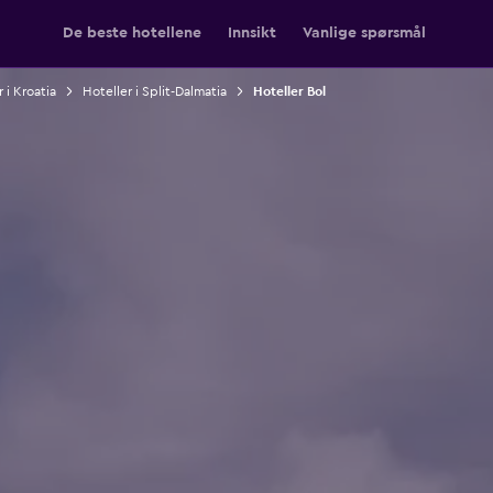
De beste hotellene
Innsikt
Vanlige spørsmål
 i Kroatia
Hoteller i Split-Dalmatia
Hoteller Bol