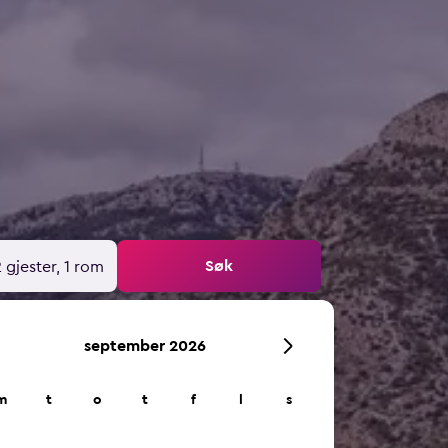
Søk
 gjester, 1 rom
september 2026
m
t
o
t
f
l
s