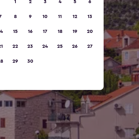
1
2
3
4
5
6
7
8
9
10
11
12
13
14
15
16
17
18
19
20
21
22
23
24
25
26
27
28
29
30