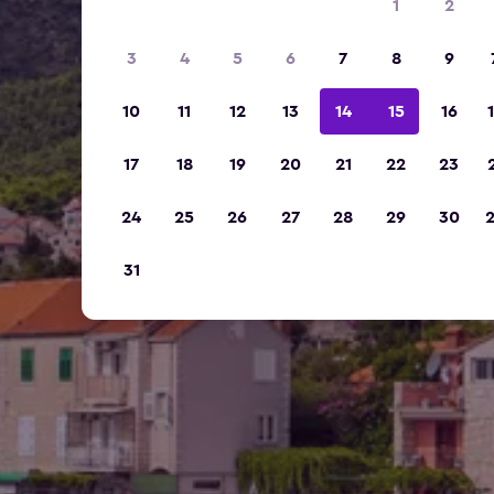
1
2
3
4
5
6
7
8
9
10
11
12
13
14
15
16
17
18
19
20
21
22
23
24
25
26
27
28
29
30
31