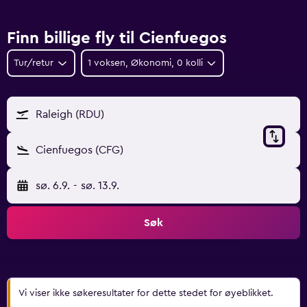
Finn billige fly til Cienfuegos
Tur/retur
1 voksen, Økonomi, 0 kolli
Raleigh (RDU)
Cienfuegos (CFG)
sø. 6.9.
-
sø. 13.9.
Søk
Vi viser ikke søkeresultater for dette stedet for øyeblikket.