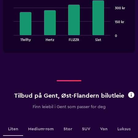
Bar
Chart
graphic.
chart
300 kr
with
4
bars.
150 kr
The
0
chart
End
Thrifty
Hertz
FLIZZR
Sixt
of
has
interactive
1
chart
X
axis
displaying
categories.
Range:
4
categories.
Tilbud på Gent, Øst-Flandern bilutleie
The
chart
Finn leiebil i Gent som passer for deg
has
1
Y
axis
Liten
Medium-rom
Stor
SUV
Van
Luksus
displaying
values.