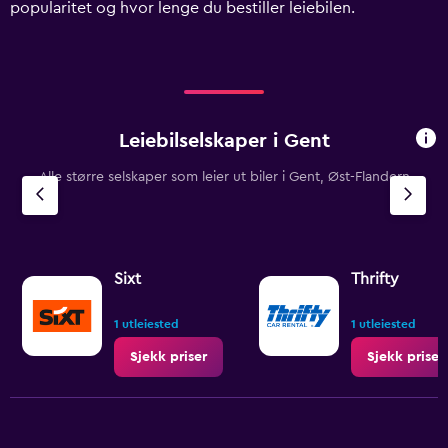
popularitet og hvor lenge du bestiller leiebilen.
displaying
values.
Range:
0
to
1200.
Leiebilselskaper i Gent
Alle større selskaper som leier ut biler i Gent, Øst-Flandern
Sixt
Thrifty
1 utleiested
1 utleiested
Sjekk priser
Sjekk priser