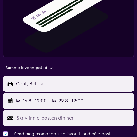
Samme leveringssted
Gent, Belgia
lø. 15.8.
12:00
-
lø. 22.8.
12:00
Send meg momondo sine favorittilbud på e-post