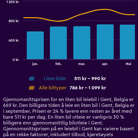
1 200 kr
Range:
Combination
Chart
0
graphic.
chart
to
with
800 kr
2
450.
data
series.
400 kr
The
chart
has
0 kr
1
End
jan.
feb.
mar.
apr.
Mai
of
X
interactive
axis
chart
Liten biler
511 kr - 990 kr
displaying
categories.
Alle biltyper
786 kr - 1 099 kr
Range:
14
Gjennomsnittsprisen for en liten bil leiebil i Gent, Belgia er
categories.
669 kr. Den billigste tiden å leie en liten bil i Gent, Belgia er
The
i september. Prisen er 24 % lavere enn resten av året med
chart
bare 511 kr per dag. En liten bil utleie er vanligvis 30 %
has
billigere enn gjennomsnittlig bilutleie i Gent.
1
Gjennomsnittsprisen på en leiebil i Gent kan variere basert
Y
på en rekke faktorer, inkludert tilbud, kjøretøyets
axis