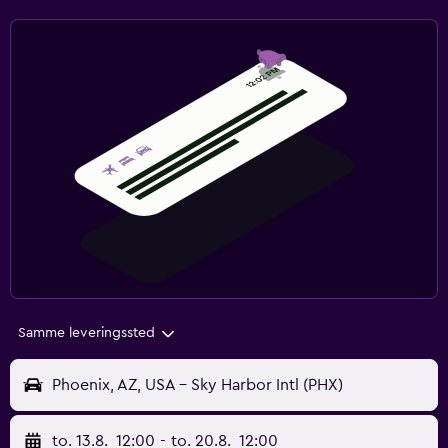
Samme leveringssted
Phoenix, AZ, USA - Sky Harbor Intl (PHX)
to. 13.8.
12:00
-
to. 20.8.
12:00