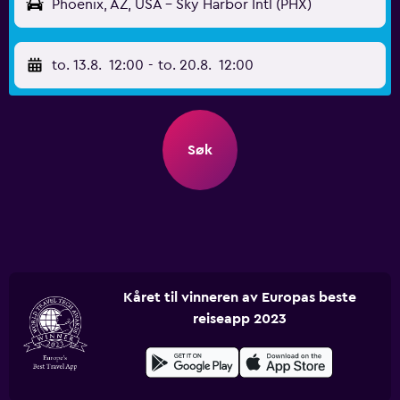
Phoenix, AZ, USA - Sky Harbor Intl (PHX)
to. 13.8.
12:00
-
to. 20.8.
12:00
Søk
Kåret til vinneren av Europas beste
reiseapp 2023