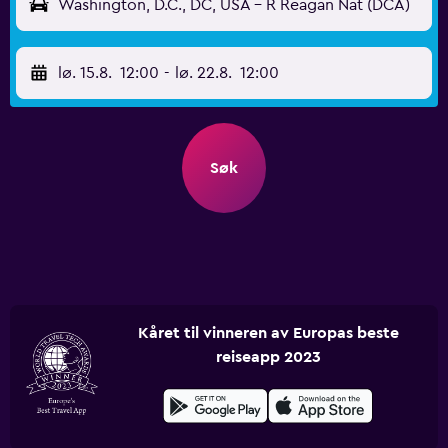
Washington, D.C., DC, USA - R Reagan Nat (DCA)
lø. 15.8.
12:00
-
lø. 22.8.
12:00
Søk
Kåret til vinneren av Europas beste
reiseapp 2023