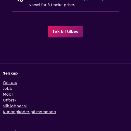
varsel for å tracke priser.
Søk bil tilbud
Selskap
Om oss
Jobb
Mobil
Utforsk
Slik jobber vi
Kupongkoder på momondo