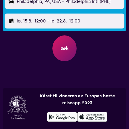
Philadelphia, PA, USA - Philadelphia Intl (PHL)
lø. 15.8.
12:00
-
lø. 22.8.
12:00
Søk
Kåret til vinneren av Europas beste
reiseapp 2023