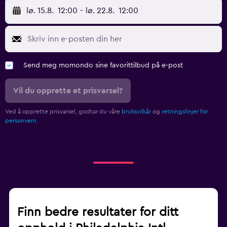
lø. 15.8.
12:00
-
lø. 22.8.
12:00
Send meg momondo sine favorittilbud på e-post
Vil du opprette et prisvarsel?
Ved å opprette prisvarsel, godtar du våre
bruksvilkår
og
retningslinjer for
personvern.
Finn bedre resultater for ditt