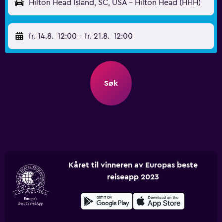
Hilton Head Island, SC, USA - Hilton Head (HHH)
fr. 14.8.
12:00
-
fr. 21.8.
12:00
Søk
Kåret til vinneren av Europas beste
reiseapp 2023