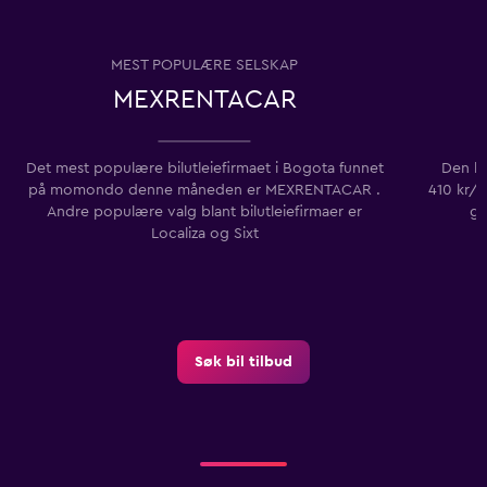
MEST POPULÆRE SELSKAP
MEXRENTACAR
Det mest populære bilutleiefirmaet i Bogota funnet
Den la
på momondo denne måneden er MEXRENTACAR .
410 kr/d
Andre populære valg blant bilutleiefirmaer er
gj
Localiza og Sixt
Søk bil tilbud