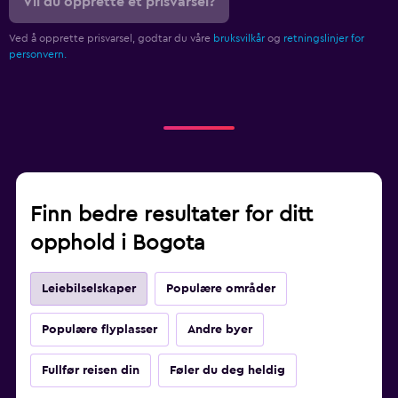
Vil du opprette et prisvarsel?
Ved å opprette prisvarsel, godtar du våre
bruksvilkår
og
retningslinjer for
personvern.
Finn bedre resultater for ditt
opphold i Bogota
Leiebilselskaper
Populære områder
Populære flyplasser
Andre byer
Fullfør reisen din
Føler du deg heldig