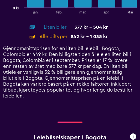
has
0 kr
1
End
jan.
feb.
mar.
apr.
Mai
of
X
interactive
axis
chart
Liten biler
377 kr - 504 kr
displaying
categories.
Alle biltyper
842 kr - 1 035 kr
Range:
14
Gjennomsnittsprisen for en liten bil leiebil i Bogota,
categories.
Colombia er 449 kr. Den billigste tiden å leie en liten bil i
The
Bogota, Colombia er i september. Prisen er 17 % lavere
chart
enn resten av året med bare 377 kr per dag. En liten bil
has
utleie er vanligvis 52 % billigere enn gjennomsnittlig
1
bilutleie i Bogota. Gjennomsnittsprisen på en leiebil i
Y
Bogota kan variere basert på en rekke faktorer, inkludert
axis
tilbud, kjøretøyets popularitet og hvor lenge du bestiller
displaying
leiebilen.
values.
Range:
0
to
1200.
Leiebilselskaper i Bogota