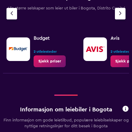
Alle større selskaper som leier ut biler i Bogota, Distrito Capital
Budget
Avis
2 utleiesteder
2 utleiested
Sjekk priser
Sjekk pr
Informasjon om leiebiler i Bogota
Finn informasjon om gode leietilbud, populære leiebilselskaper og
nyttige retningslinjer for ditt besøk i Bogota