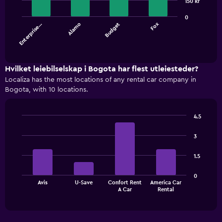
4
150 kr
bars.
0
Enterprise…
Alamo
Budget
Fox
The
chart
End
of
has
interactive
1
chart
X
Hvilket leiebilselskap i Bogota har flest utleiesteder?
axis
Localiza has the most locations of any rental car company in
displaying
Bogota, with 10 locations.
categories.
Range:
4
4.5
categories.
Bar
Chart
The
graphic.
chart
3
with
chart
4
has
1.5
bars.
1
Y
The
0
axis
Avis
U-Save
Confort Rent
America Car
chart
End
displaying
A Car
Rental
of
has
values.
interactive
1
chart
Range:
X
0