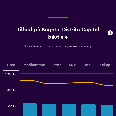
axis
to
displaying
450.
categories.
Range:
4
categories.
Tilbud på Bogota, Distrito Capital
The
chart
bilutleie
has
1
Finn leiebil i Bogota som passer for deg
Y
axis
displaying
values.
Liten
Medium-rom
Stor
SUV
Van
Pickup
Range:
0
1 200 kr
Combination
to
Chart
graphic.
chart
4.5.
with
800 kr
2
data
series.
400 kr
The
chart