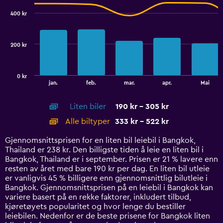
to
with
400 kr
2
6.
data
series.
200 kr
The
chart
has
0 kr
1
End
jan.
feb.
mar.
apr.
Mai
of
X
interactive
axis
chart
Liten biler
190 kr - 305 kr
displaying
categories.
Alle biltyper
333 kr - 522 kr
Range:
14
Gjennomsnittsprisen for en liten bil leiebil i Bangkok,
categories.
Thailand er 238 kr. Den billigste tiden å leie en liten bil i
The
Bangkok, Thailand er i september. Prisen er 21 % lavere enn
chart
resten av året med bare 190 kr per dag. En liten bil utleie
has
er vanligvis 45 % billigere enn gjennomsnittlig bilutleie i
1
Bangkok. Gjennomsnittsprisen på en leiebil i Bangkok kan
Y
variere basert på en rekke faktorer, inkludert tilbud,
axis
kjøretøyets popularitet og hvor lenge du bestiller
displaying
leiebilen. Nedenfor er de beste prisene for Bangkok liten
values.