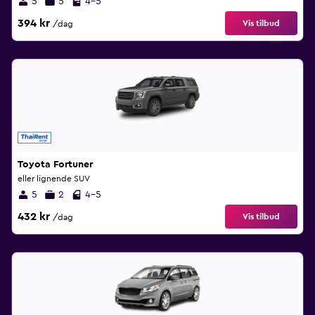
5
5
4-5
394 kr
Vis tilbud
/dag
Toyota Fortuner
eller lignende SUV
5
2
4-5
432 kr
Vis tilbud
/dag