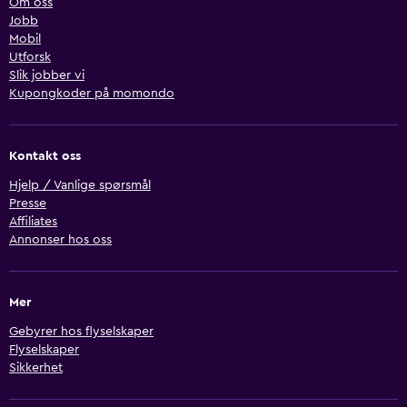
Om oss
Jobb
Mobil
Utforsk
Slik jobber vi
Kupongkoder på momondo
Kontakt oss
Hjelp / Vanlige spørsmål
Presse
Affiliates
Annonser hos oss
Mer
Gebyrer hos flyselskaper
Flyselskaper
Sikkerhet