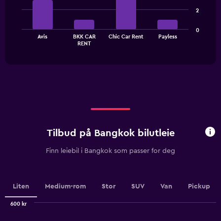
4
has
2
bars.
1
Y
The
0
axis
Avis
BKK CAR
Chic Car Rent
Payless
chart
End
displaying
RENT
of
has
values.
interactive
1
chart
Range:
X
0
axis
to
displaying
240.
categories.
Range:
4
categories.
Tilbud på Bangkok bilutleie
The
chart
Finn leiebil i Bangkok som passer for deg
has
1
Y
axis
Liten
Medium-rom
Stor
SUV
Van
Pickup
displaying
values.
600 kr
Range:
Combination
Chart
0
graphic.
chart