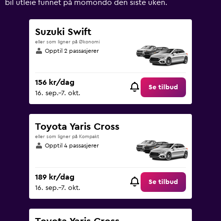
bil utleie funnet på momondo den siste uken.
Range:
0
to
Suzuki Swift
600.
eller som ligner på Økonomi
Opptil 2 passasjerer
156 kr/dag
Se tilbud
16. sep.–7. okt.
Toyota Yaris Cross
eller som ligner på Kompakt
Opptil 4 passasjerer
189 kr/dag
Se tilbud
16. sep.–7. okt.