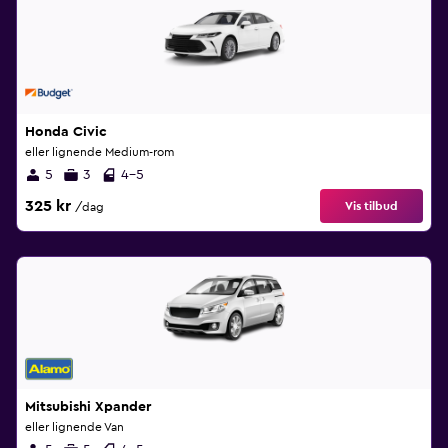
Honda Civic
eller lignende Medium-rom
5
3
4-5
325 kr
Vis tilbud
/dag
Mitsubishi Xpander
eller lignende Van