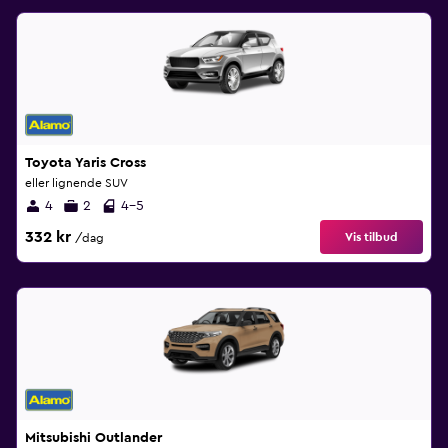
Toyota Yaris Cross
eller lignende SUV
4
2
4-5
332 kr
Vis tilbud
/dag
Mitsubishi Outlander