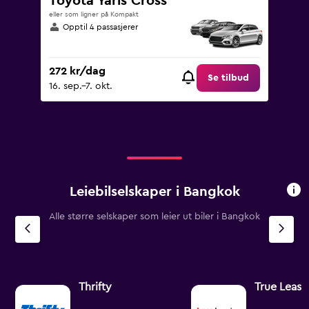
Toyota Yaris Cross
eller som ligner på Kompakt
Opptil 4 passasjerer
272 kr/dag
Se tilbud
16. sep.–7. okt.
Leiebilselskaper i Bangkok
Alle større selskaper som leier ut biler i Bangkok
Thrifty
True Leasi