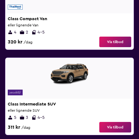
Class Compact Van
eller lignende Van
4
2
4-5
320 kr
Vis tilbud
/dag
Class Intermediate SUV
eller lignende SUV
5
3
4-5
311 kr
Vis tilbud
/dag