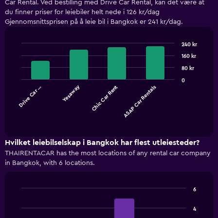
Car Rental. Ved bestilling med Drive Car Rental, kan det være at
du finner priser for leiebiler helt nede i 126 kr/dag
Gjennomsnittsprisen på å leie bil i Bangkok er 241 kr/dag.
240 kr
Bar
Chart
160 kr
graphic.
chart
with
80 kr
4
0
bars.
Yesaway
Drive Car …
Chic Car Rent
ASAP Car Rentals
The
chart
End
of
has
interactive
1
chart
X
Hvilket leiebilselskap i Bangkok har flest utleiesteder?
axis
THAIRENTACAR has the most locations of any rental car company
displaying
in Bangkok, with 6 locations.
categories.
Range:
4
6
categories.
Bar
Chart
The
graphic.
chart
4
with
chart