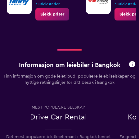
3 utleiesteder
3 utleiesteder
Sjekk priser
Sjekk pri
Informasjon om leiebiler i Bangkok
Finn informasjon om gode leietilbud, populære leiebilselskaper og
nyttige retningslinjer for ditt besøk i Bangkok
MEST POPULÆRE SELSKAP
Drive Car Rental
Ko
Det mest populære bilutleiefirmaet i Bangkok funnet
Følgende b