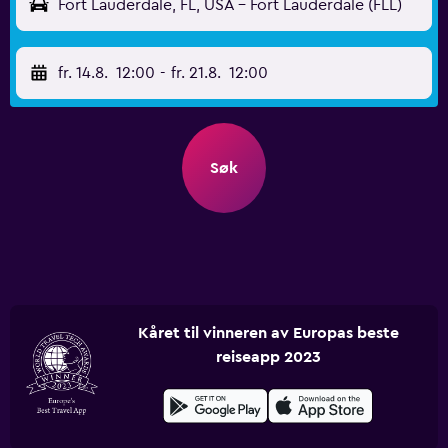
Fort Lauderdale, FL, USA - Fort Lauderdale (FLL)
fr. 14.8.
12:00
-
fr. 21.8.
12:00
Søk
Kåret til vinneren av Europas beste
reiseapp 2023