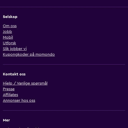
Selskap
Om oss
Jobb
Mobil
Utforsk
Slik jobber vi
Kupongkoder på momondo
Kontakt oss
Hjelp / Vanlige spørsmål
Presse
Affiliates
Annonser hos oss
Mer