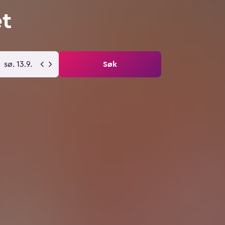
et
sø. 13.9.
Søk