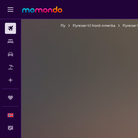
Fly
Flyreiser til Nord-Amerika
Flyreiser
Fly
Overnattinger
Bil
Pakkereiser
Planlegg med AI
Reiser
Norsk
Tilbakemelding