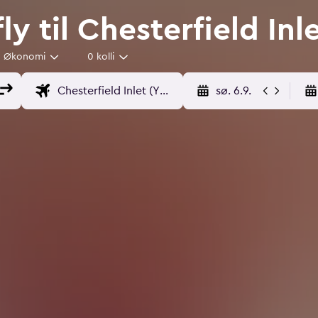
fly til Chesterfield Inl
Økonomi
0 kolli
sø. 6.9.