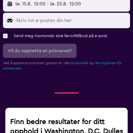
lø. 15.8.
12:00
-
lø. 22.8.
12:00
Send meg momondo sine favorittilbud på e-post
Vil du opprette et prisvarsel?
Ved å opprette prisvarsel, godtar du våre
bruksvilkår
og
retningslinjer for
personvern.
Finn bedre resultater for ditt
opphold i Washington, D.C. Dulles