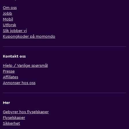
Om oss
Jobb
Mobil
Utforsk
Slik jobber vi
Kupongkoder på momondo
Kontakt oss
Hjelp / Vanlige spørsmål
Presse
Affiliates
Annonser hos oss
Mer
Gebyrer hos flyselskaper
Flyselskaper
Sikkerhet