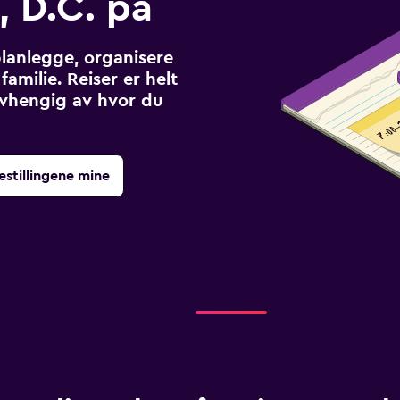
 D.C. på
planlegge, organisere
familie. Reiser er helt
avhengig av hvor du
estillingene mine