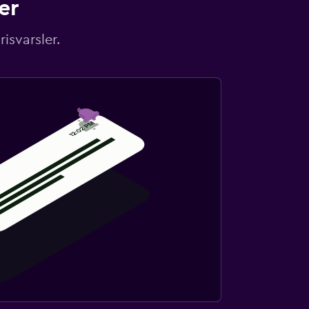
er
isvarsler.