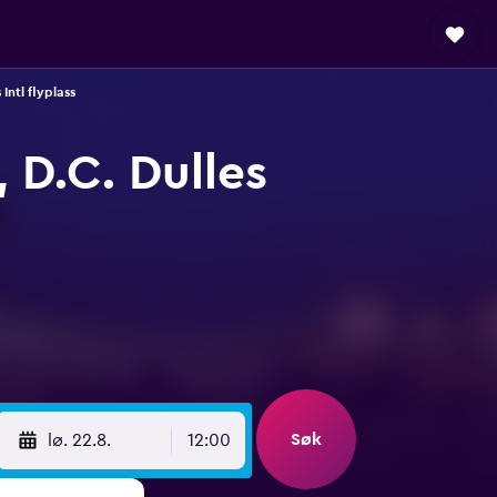
Intl flyplass
 D.C. Dulles
Søk
lø. 22.8.
12:00