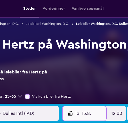
Steder
Vurderinger
Vanlige spørsmål
hington, D.C.
Leiebiler i Washington, D.C.
Leiebiler Washington, D.C. Dulles 
a Hertz på Washington,
 leiebiler fra Hertz på
ss
er:
25–65
Vis kun biler fra Hertz
lø. 15.8.
12:00