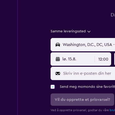
D
Samme leveringssted
lø. 15.8.
12:00
Send meg momondo sine favoritt
Vil du opprette et prisvarsel?
Ved å opprette prisvarsel, godtar du våre
bruk