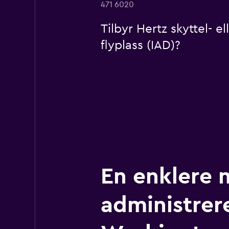
471 6020
Tilbyr Hertz skyttel- e
flyplass (IAD)?
En enklere 
administrere