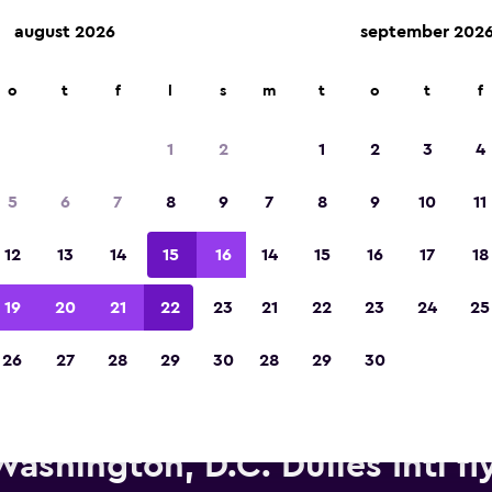
august 2026
september 202
o
t
f
l
s
m
t
o
t
f
Kåret til vinneren av Europas beste reiseap
2023
1
2
1
2
3
4
5
6
7
8
9
7
8
9
10
11
12
13
14
15
16
14
15
16
17
18
19
20
21
22
23
21
22
23
24
25
26
27
28
29
30
28
29
30
Leiebiler fra Hertz i nærhete
Washington, D.C. Dulles Intl fl