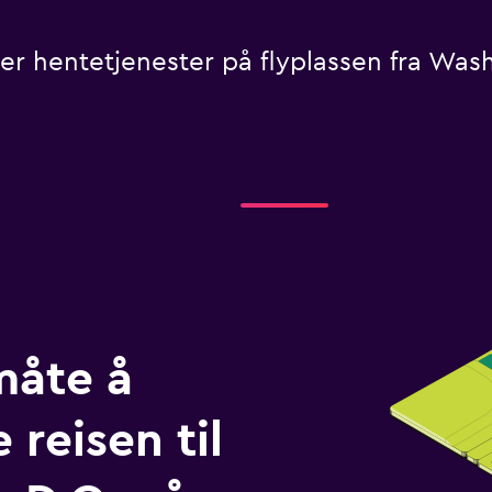
ller hentetjenester på flyplassen fra Wash
måte å
 reisen til