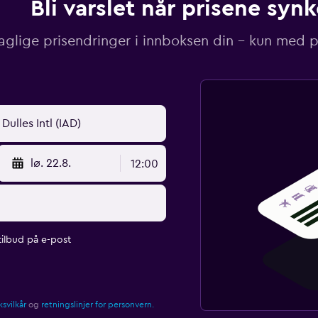
Bli varslet når prisene synk
aglige prisendringer i innboksen din – kun med pr
lø. 22.8.
12:00
ilbud på e-post
svilkår
og
retningslinjer for personvern.