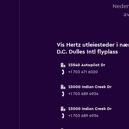
Nedenf
av
Vis Hertz utleiesteder i n
D.C. Dulles Intl flyplass
23540 Autopilot Dr
+1 703 471 6020
23000 Indian Creek Dr
+1 703 689 4934
23000 Indian Creek Dr
+1 703 689 4934