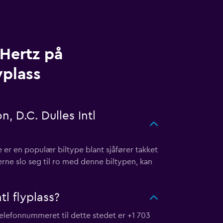
 Hertz på
yplass
 D.C. Dulles Intl
te er en populær biltype blant sjåfører takket
rne slo seg til ro med denne biltypen, kan
tl flyplass?
 Telefonnummeret til dette stedet er +1 703