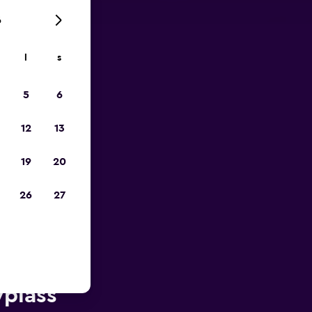
6
l
s
p
5
6
12
13
19
20
26
27
n av
yplass