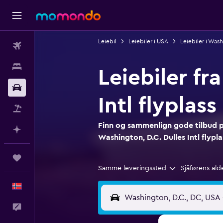
Leiebil
Leiebiler i USA
Leiebiler i Was
Fly
Overnattinger
Leiebiler fr
Bil
Intl flyplass
Pakkereiser
Finn og sammenlign gode tilbud på
Planlegg med AI
Washington, D.C. Dulles Intl flypla
Reiser
Samme leveringssted
Sjåførens ald
Norsk
Tilbakemelding