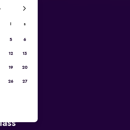
6
l
s
p
5
6
12
13
19
20
26
27
 av San
lass