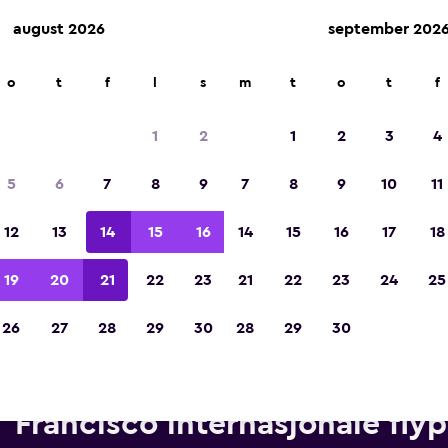
august 2026
september 202
o
t
f
l
s
m
t
o
t
f
Kåret til vinneren av Europas beste reiseap
2023
1
2
1
2
3
4
5
6
7
8
9
7
8
9
10
11
12
13
14
15
16
14
15
16
17
18
19
20
21
22
23
21
22
23
24
25
26
27
28
29
30
28
29
30
eiebiler fra Budget i nærheten
Francisco internasjonale flyp