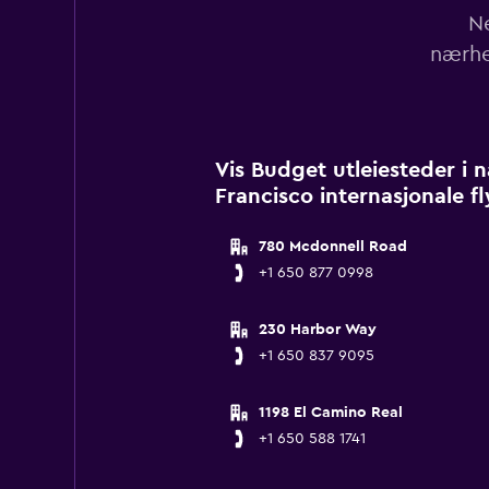
Ne
nærhe
Vis Budget utleiesteder i
Francisco internasjonale fl
780 Mcdonnell Road
+1 650 877 0998
230 Harbor Way
+1 650 837 9095
1198 El Camino Real
+1 650 588 1741