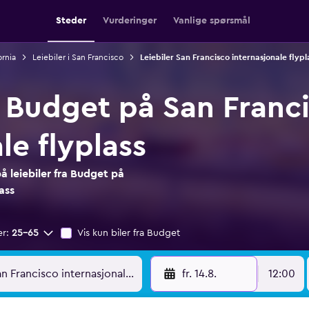
Steder
Vurderinger
Vanlige spørsmål
ornia
Leiebiler i San Francisco
Leiebiler San Francisco internasjonale flypl
a Budget på San Franc
le flyplass
 leiebiler fra Budget på
ass
er:
25–65
Vis kun biler fra Budget
fr. 14.8.
12:00