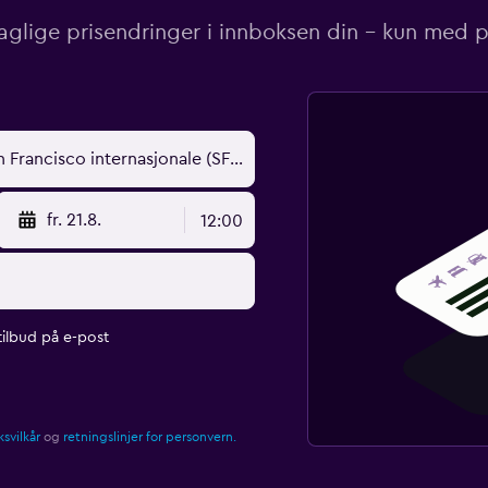
aglige prisendringer i innboksen din – kun med pr
fr. 21.8.
12:00
ilbud på e-post
svilkår
og
retningslinjer for personvern.