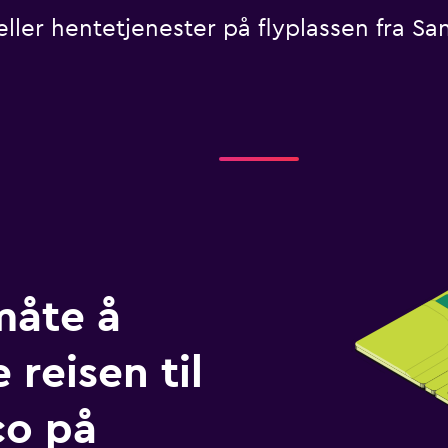
eller hentetjenester på flyplassen fra Sa
måte å
 reisen til
co på