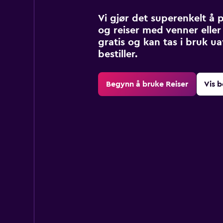
Vi gjør det superenkelt å 
og reiser med venner eller 
gratis og kan tas i bruk u
bestiller.
Begynn å bruke Reiser
Vis b