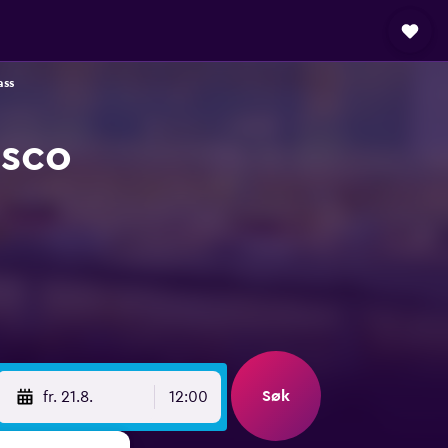
ass
isco
Søk
fr. 21.8.
12:00