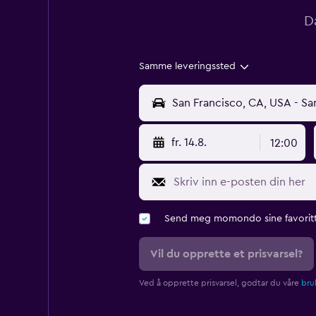
D
Samme leveringssted
fr. 14.8.
12:00
Send meg momondo sine favoritt
Vil du opprette et prisvarsel?
Ved å opprette prisvarsel, godtar du våre
bruk