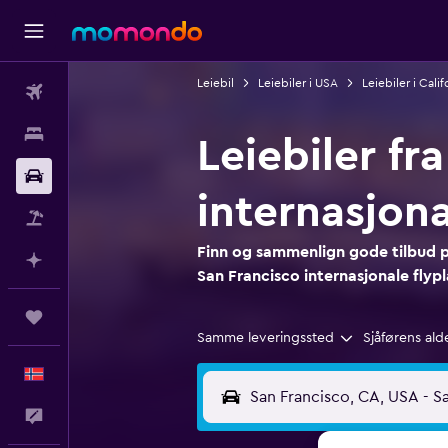
Leiebil
Leiebiler i USA
Leiebiler i Calif
Fly
Overnattinger
Leiebiler fr
Bil
internasjona
Pakkereiser
Finn og sammenlign gode tilbud på
Planlegg med AI
San Francisco internasjonale flypl
Reiser
Samme leveringssted
Sjåførens ald
Norsk
Tilbakemelding