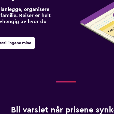
planlegge, organisere
familie. Reiser er helt
avhengig av hvor du
estillingene mine
Bli varslet når prisene synk