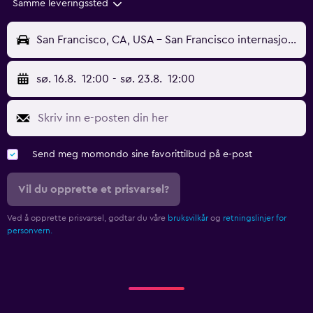
Samme leveringssted
San Francisco, CA, USA - San Francisco internasjonale (SFO)
sø. 16.8.
12:00
-
sø. 23.8.
12:00
Send meg momondo sine favorittilbud på e-post
Vil du opprette et prisvarsel?
Ved å opprette prisvarsel, godtar du våre
bruksvilkår
og
retningslinjer for
personvern.