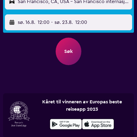
San Francisco, CA, USA - San Francisco internasjonale (SFO)
sø. 16.8.
12:00
-
sø. 23.8.
12:00
Søk
Kåret til vinneren av Europas beste
reiseapp 2023