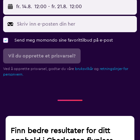
fr. 14.8.
12:00
-
fr. 21.8.
12:00
Send meg momondo sine favorittilbud på e-post
Vil du opprette et prisvarsel?
Ved å opprette prisvarsel, godtar du våre
bruksvilkår
og
retningslinjer for
personvern.
Finn bedre resultater for ditt