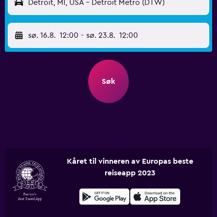
Detroit, MI, USA - Detroit Metro (DTW)
sø. 16.8.
12:00
-
sø. 23.8.
12:00
Søk
Kåret til vinneren av Europas beste
reiseapp 2023