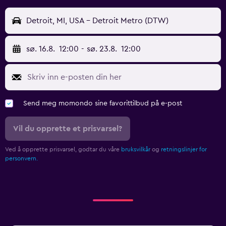
Detroit, MI, USA - Detroit Metro (DTW)
sø. 16.8.
12:00
-
sø. 23.8.
12:00
Send meg momondo sine favorittilbud på e-post
Vil du opprette et prisvarsel?
Ved å opprette prisvarsel, godtar du våre
bruksvilkår
og
retningslinjer for
personvern.